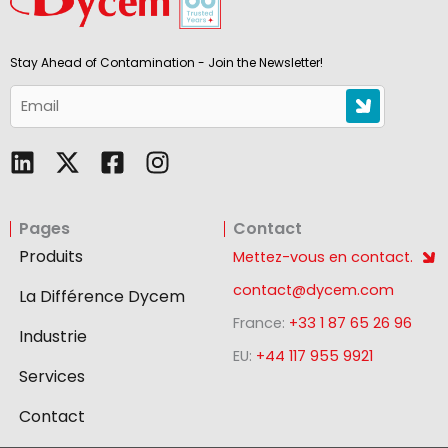
Stay Ahead of Contamination - Join the Newsletter!
L
F
I
i
a
n
n
c
s
Pages
Contact
k
e
t
e
b
a
Produits
Mettez-vous en contact.
d
o
g
contact@dycem.com
La Différence Dycem
i
o
r
France:
+33 1 87 65 26 96
n
k
a
Industrie
-
m
EU:
+44 117 955 9921
Services
s
q
Contact
u