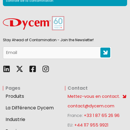
contrôle de la contamination
Stay Ahead of Contamination - Join the Newsletter!
L
F
I
i
a
n
n
c
s
Pages
Contact
k
e
t
e
b
a
Produits
Mettez-vous en contact.
d
o
g
contact@dycem.com
La Différence Dycem
i
o
r
France:
+33 1 87 65 26 96
n
k
a
Industrie
-
m
EU:
+44 117 955 9921