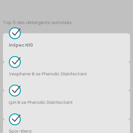
Top 5 des détergents autorisés
InSpec N10
Vesphene III se Phenolic Disinfectant
LpH III se Phenolic Disinfectant
Spor-Klenz