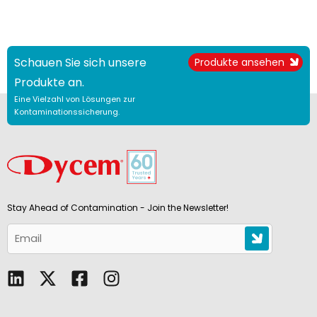
Schauen Sie sich unsere
Produkte ansehen
Produkte an.
Eine Vielzahl von Lösungen zur
Kontaminationssicherung.
Stay Ahead of Contamination - Join the Newsletter!
L
F
I
i
a
n
n
c
s