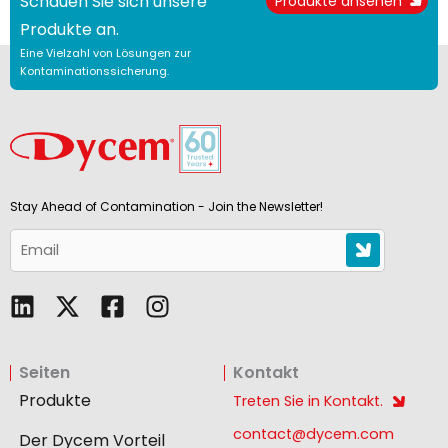
Schauen Sie sich unsere
Produkte ansehen
Produkte an.
Eine Vielzahl von Lösungen zur
Kontaminationssicherung.
Stay Ahead of Contamination - Join the Newsletter!
L
F
I
i
a
n
n
c
s
Seiten
Kontakt
k
e
t
e
b
a
Produkte
Treten Sie in Kontakt.
d
o
g
contact@dycem.com
Der Dycem Vorteil