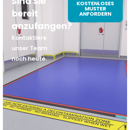
Sind Sie
KOSTENLOSES
MUSTER
bereit
ANFORDERN
anzufangen?
Kontaktiere
unser Team
noch heute.