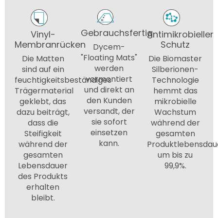
Gebrauchsfertig
Vinyl-
Antimikrobieller
Membranrücken
Schutz
Dycem-
"Floating Mats"
Die Matten
Die Biomaster
werden
sind auf ein
Silberionen-
vormontiert
feuchtigkeitsbeständiges
Technologie
und direkt an
Trägermaterial
hemmt das
den Kunden
geklebt, das
mikrobielle
versandt, der
dazu beiträgt,
Wachstum
sie sofort
dass die
während der
einsetzen
Steifigkeit
gesamten
kann.
während der
Produktlebensdau
gesamten
um bis zu
Lebensdauer
99,9%.
des Produkts
erhalten
bleibt.