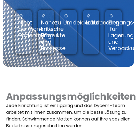
Nicht
Nahezu
Umkleideräume
Luftduschen
Eingangs
permanente
kritische
für
Bodenbeläge
Produkte
Lagerung
und
und
Prozesse
Verpacku
Anpassungsmöglichkeiten
Jede Einrichtung ist einzigartig und das Dycem-Team
arbeitet mit Ihnen zusammen, um die beste Lösung zu
finden. Schwimmende Matten können auf Ihre speziellen
Bedürfnisse zugeschnitten werden: