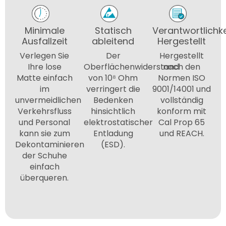
Minimale
Statisch
Verantwortlichke
Ausfallzeit
ableitend
Hergestellt
Verlegen Sie
Der
Hergestellt
Ihre lose
Oberflächenwiderstand
nach den
Matte einfach
von 10⁸ Ohm
Normen ISO
im
verringert die
9001/14001 und
unvermeidlichen
Bedenken
vollständig
Verkehrsfluss
hinsichtlich
konform mit
und Personal
elektrostatischer
Cal Prop 65
kann sie zum
Entladung
und REACH.
Dekontaminieren
(ESD).
der Schuhe
einfach
überqueren.