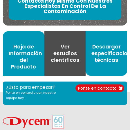
Contacta Hoy Mismo Con Nuestros
Especialistas En Control De La
Contaminación
Hoja de
Ver
Descargar
Información
estudios
especificacio
del
científicos
técnicas
Producto
¿Listo para empezar?
Ponte en contacto
Ponte en contacto con nuestro
equipo hoy.