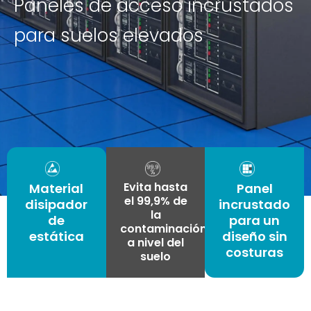
Paneles de acceso incrustados
para suelos elevados
Evita hasta
Material
Panel
el 99,9% de
disipador
incrustado
la
de
para un
contaminación
estática
diseño sin
a nivel del
costuras
suelo