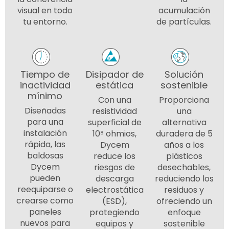
visual en todo
acumulación
tu entorno.
de partículas.
Tiempo de
Disipador de
Solución
inactividad
estática
sostenible
mínimo
Con una
Proporciona
Diseñadas
resistividad
una
para una
superficial de
alternativa
instalación
10⁸ ohmios,
duradera de 5
rápida, las
Dycem
años a los
baldosas
reduce los
plásticos
Dycem
riesgos de
desechables,
pueden
descarga
reduciendo los
reequiparse o
electrostática
residuos y
crearse como
(ESD),
ofreciendo un
paneles
protegiendo
enfoque
nuevos para
equipos y
sostenible