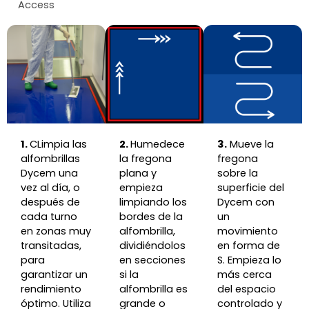
Access
1.
C
Limpia las
2.
Humedece
3.
Mueve la
alfombrillas
la fregona
fregona
Dycem una
plana y
sobre la
vez al día, o
empieza
superficie del
después de
limpiando los
Dycem con
cada turno
bordes de la
un
en zonas muy
alfombrilla,
movimiento
transitadas,
dividiéndolos
en forma de
para
en secciones
S. Empieza lo
garantizar un
si la
más cerca
rendimiento
alfombrilla es
del espacio
óptimo. Utiliza
grande o
controlado y