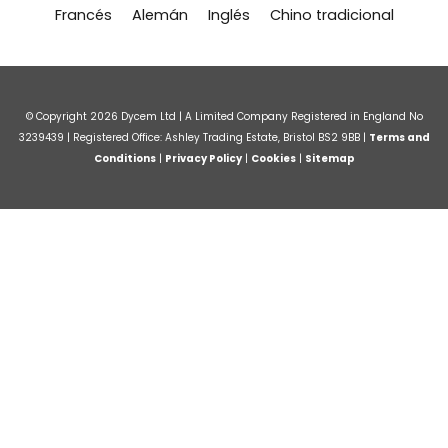
r
Francés
Alemán
Inglés
Chino tradicional
e
© Copyright
2026
Dycem Ltd | A Limited Company Registered in England No
3239439 | Registered Office: Ashley Trading Estate, Bristol BS2 9BB |
Terms and
Conditions
|
Privacy Policy
|
Cookies
|
Sitemap