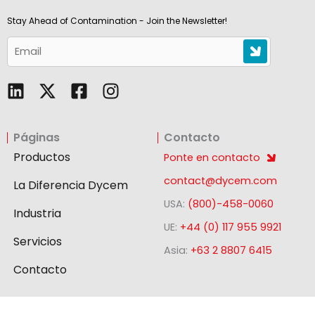
Stay Ahead of Contamination - Join the Newsletter!
L
F
I
i
a
n
n
c
s
Páginas
Contacto
k
e
t
e
b
a
Productos
Ponte en contacto
d
o
g
contact@dycem.com
La Diferencia Dycem
i
o
r
USA:
(800)-458-0060
n
k
a
Industria
-
m
UE:
+44 (0) 117 955 9921
Servicios
s
Asia:
+63 2 8807 6415
q
Contacto
u
a