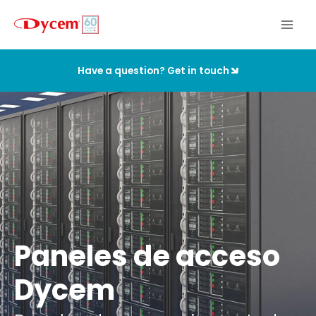
Ir
al
contenido
Have a question? Get in touch
Paneles de acceso
Dycem