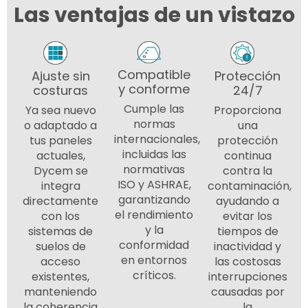
Las ventajas de un vistazo
Compatible
Ajuste sin
Protección
y conforme
costuras
24/7
Cumple las
Ya sea nuevo
Proporciona
normas
o adaptado a
una
internacionales,
tus paneles
protección
incluidas las
actuales,
continua
normativas
Dycem se
contra la
ISO y ASHRAE,
integra
contaminación,
garantizando
directamente
ayudando a
el rendimiento
con los
evitar los
y la
sistemas de
tiempos de
conformidad
suelos de
inactividad y
en entornos
acceso
las costosas
críticos.
existentes,
interrupciones
manteniendo
causadas por
la coherencia
la