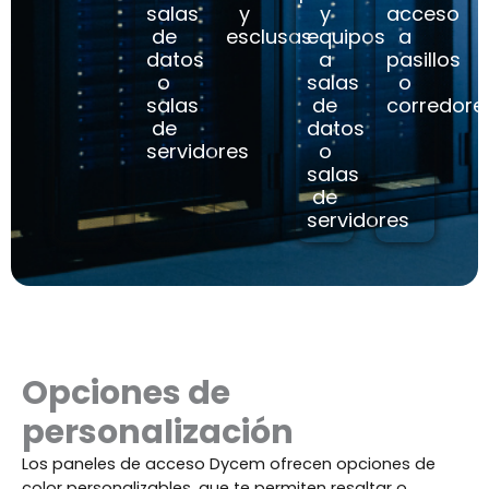
salas
y
y
acceso
de
esclusas
equipos
a
datos
a
pasillos
o
salas
o
salas
de
corredore
de
datos
servidores
o
salas
de
servidores
Opciones de
personalización
Los paneles de acceso Dycem ofrecen opciones de
color personalizables, que te permiten resaltar o