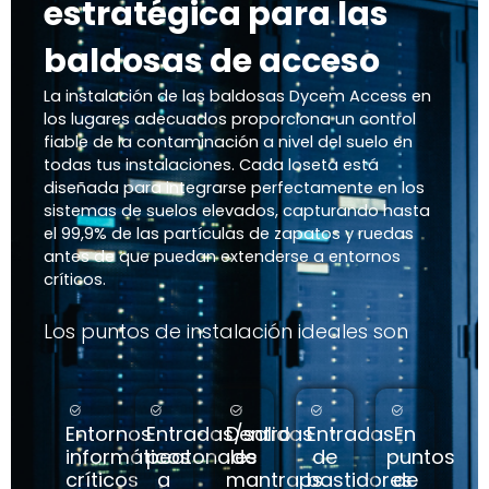
estratégica para las
baldosas de acceso
La instalación de las baldosas Dycem Access en
los lugares adecuados proporciona un control
fiable de la contaminación a nivel del suelo en
todas tus instalaciones. Cada loseta está
diseñada para integrarse perfectamente en los
sistemas de suelos elevados, capturando hasta
el 99,9% de las partículas de zapatos y ruedas
antes de que puedan extenderse a entornos
críticos.
Los puntos de instalación ideales son
Entornos
Entradas/salidas
Dentro
Entradas
En
informáticos
peatonales
de
de
puntos
críticos
a
mantraps
bastidores
de