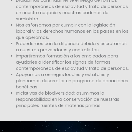
Evaluamos continuamente el riesgo de formas
contemporáneas de esclavitud y trata de personas
en nuestro negocio y nuestras cadenas de
suministro.
Nos esforzamos por cumplir con la legislación
laboral y los derechos humanos en los países en los
que operamos.
Procedemos con la diligencia debida y escrutamos
a nuestros proveedores y contratistas.
Impartiremos formación a los empleados para
ayudarles a identificar los signos de formas
contemporáneas de esclavitud y trata de personas.
Apoyamos a oenegés locales y estatales y
planeamos desarrollar un programa de donaciones
benéficas.
Iniciativas de biodiversidad: asumimos la
responsabilidad en la conservación de nuestras
principales fuentes de materias primas.