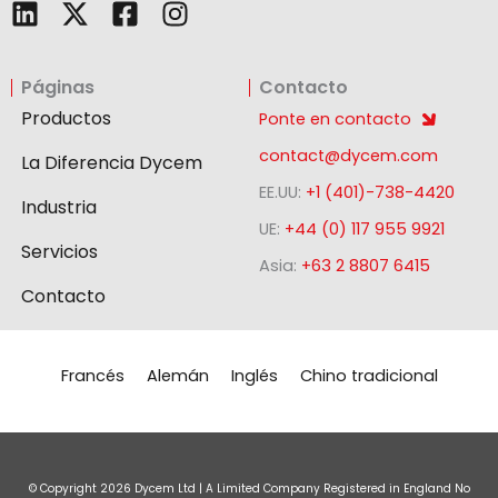
L
F
I
i
a
n
n
c
s
Páginas
Contacto
k
e
t
e
b
a
Productos
Ponte en contacto
d
o
g
contact@dycem.com
La Diferencia Dycem
i
o
r
EE.UU:
+1 (401)-738-4420
n
k
a
Industria
-
m
UE:
+44 (0) 117 955 9921
Servicios
s
Asia:
+63 2 8807 6415
q
Contacto
u
a
r
Francés
Alemán
Inglés
Chino tradicional
e
© Copyright
2026
Dycem Ltd | A Limited Company Registered in England No