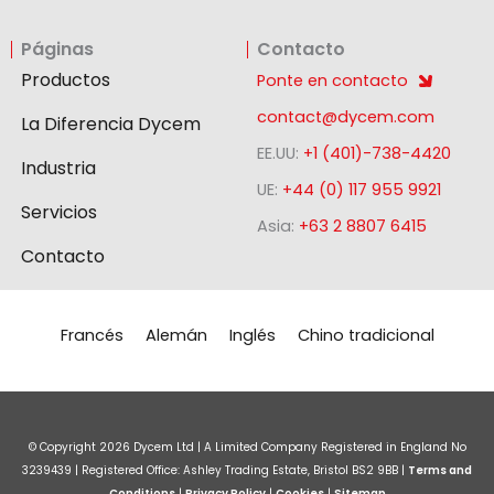
i
a
n
n
c
s
Páginas
Contacto
k
e
t
e
b
a
Productos
Ponte en contacto
d
o
g
contact@dycem.com
La Diferencia Dycem
i
o
r
EE.UU:
+1 (401)-738-4420
n
k
a
Industria
-
m
UE:
+44 (0) 117 955 9921
Servicios
s
Asia:
+63 2 8807 6415
q
Contacto
u
a
r
Francés
Alemán
Inglés
Chino tradicional
e
© Copyright
2026
Dycem Ltd | A Limited Company Registered in England No
3239439 | Registered Office: Ashley Trading Estate, Bristol BS2 9BB |
Terms and
Conditions
|
Privacy Policy
|
Cookies
|
Sitemap