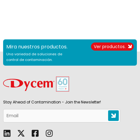
Mira nuestros productos.
Ver productos.
Una variedad de soluciones de
control de contaminación.
Stay Ahead of Contamination - Join the Newsletter!
L
F
I