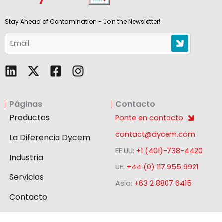
Stay Ahead of Contamination - Join the Newsletter!
L
F
I
i
a
n
n
c
s
Páginas
Contacto
k
e
t
e
b
a
Productos
Ponte en contacto
d
o
g
contact@dycem.com
La Diferencia Dycem
i
o
r
EE.UU:
+1 (401)-738-4420
n
k
a
Industria
-
m
UE:
+44 (0) 117 955 9921
Servicios
s
Asia:
+63 2 8807 6415
q
Contacto
u
a