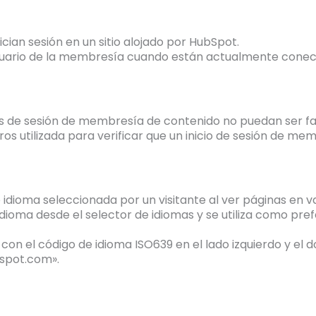
ician sesión en un sitio alojado por HubSpot.
 usuario de la membresía cuando están actualmente conec
cios de sesión de membresía de contenido no puedan ser fal
s utilizada para verificar que un inicio de sesión de me
e idioma seleccionada por un visitante al ver páginas en v
ioma desde el selector de idiomas y se utiliza como prefer
n el código de idioma ISO639 en el lado izquierdo y el do
bspot.com».