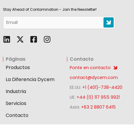
Stay Ahead of Contamination - Join the Newsletter!
L
F
I
i
a
n
n
c
s
Páginas
Contacto
k
e
t
e
b
a
Productos
Ponte en contacto
d
o
g
contact@dycem.com
La Diferencia Dycem
i
o
r
EE.UU:
+1 (401)-738-4420
n
k
a
Industria
-
m
UE:
+44 (0) 117 955 9921
Servicios
s
Asia:
+63 2 8807 6415
q
Contacto
u
a