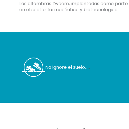
Las alfombras Dycem, implantadas como parte de
en el sector farmacéutico y biotecnológico.
sue
No ignore el suelo…
...