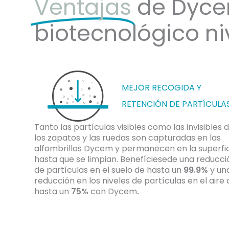
Ventajas
de Dyce
biotecnológico niv
El 80% de la contaminación ingresa a un espacio
MEJOR RECOGIDA Y
RETENCIÓN DE PARTÍCULA
Tanto las partículas visibles como las invisibles 
los zapatos y las ruedas son capturadas en las
alfombrillas Dycem y permanecen en la superfi
hasta que se limpian. Benefíciese
de una reducci
de partículas en el suelo de hasta un
99.9%
y un
reducción en los niveles de partículas en el aire 
hasta un
75%
con Dycem
.