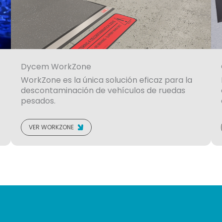
Dycem WorkZone
WorkZone es la única solución eficaz para la
descontaminación de vehículos de ruedas
pesados.
VER WORKZONE