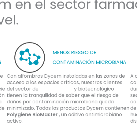
m en el sector farma
el.
 crítico a nivel del piso.
MENOS RIESGO DE
S
CONTAMINACIÓN MICROBIANA
de
Con alfombras Dycem instaladas en las zonas de
A 
acceso a los espacios críticos, nuestros clientes
co
cie
del sector de
farmacéutico
y biotecnológico
du
ón
tienen la tranquilidad de saber que el riesgo de
se
a
daños por contaminación microbiana queda
co
de
minimizado.
Todos los productos Dycem contienen
de
Polygiene BioMaster
, un aditivo antimicrobiano
hu
activo.
di
fa