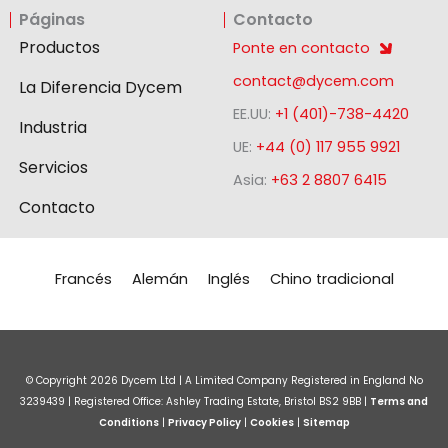
n
c
s
Páginas
Contacto
k
e
t
e
b
a
Productos
Ponte en contacto
d
o
g
contact@dycem.com
La Diferencia Dycem
i
o
r
EE.UU:
+1 (401)-738-4420
n
k
a
Industria
-
m
UE:
+44 (0) 117 955 9921
Servicios
s
Asia:
+63 2 8807 6415
q
Contacto
u
a
r
Francés
Alemán
Inglés
Chino tradicional
e
© Copyright
2026
Dycem Ltd | A Limited Company Registered in England No
3239439 | Registered Office: Ashley Trading Estate, Bristol BS2 9BB |
Terms and
Conditions
|
Privacy Policy
|
Cookies
|
Sitemap