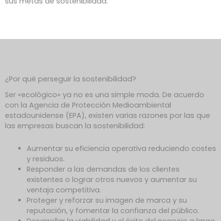
sus metas de sostenibilidad.
¿Por qué perseguir la sostenibilidad?
Ser «ecológico» ya no es una simple moda. De acuerdo
con la Agencia de Protección Medioambiental
estadounidense (EPA), existen varias razones por las que
las empresas buscan la sostenibilidad:
Aumentar su eficiencia operativa
reduciendo costes
y residuos.
Responder a las demandas de los clientes
existentes o lograr otros nuevos y aumentar su
ventaja competitiva.
Proteger y reforzar su imagen de marca y su
reputación, y fomentar la confianza del público.