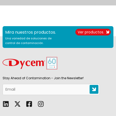
Mira nuestros productos.
Ver productos.
Una variedad de soluciones de
control de contaminación.
Stay Ahead of Contamination - Join the Newsletter!
L
F
I
i
a
n