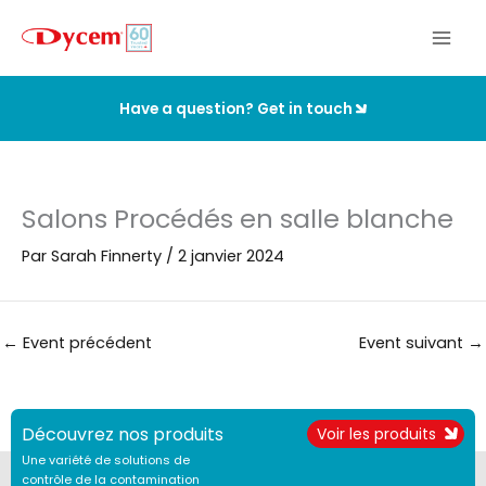
Aller
au
contenu
Have a question? Get in touch
Salons Procédés en salle blanche
Par
Sarah Finnerty
/
2 janvier 2024
←
Event précédent
Event suivant
→
Découvrez nos produits
Voir les produits
Une variété de solutions de
contrôle de la contamination