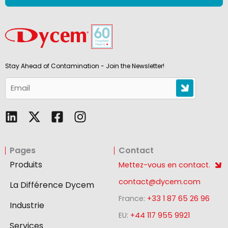
Stay Ahead of Contamination - Join the Newsletter!
L
F
I
i
a
n
n
c
s
Pages
Contact
k
e
t
e
b
a
Produits
Mettez-vous en contact.
d
o
g
contact@dycem.com
La Différence Dycem
i
o
r
France:
+33 1 87 65 26 96
n
k
a
Industrie
-
m
EU:
+44 117 955 9921
Services