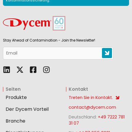
Kontaminationssicherung.
Stay Ahead of Contamination - Join the Newsletter!
L
F
I
i
a
n
n
c
s
Seiten
Kontakt
k
e
t
e
b
a
Produkte
Treten Sie in Kontakt.
d
o
g
contact@dycem.com
Der Dycem Vorteil
i
o
r
Deutschland:
+49 7222 781
n
k
a
Branche
31 07
-
m