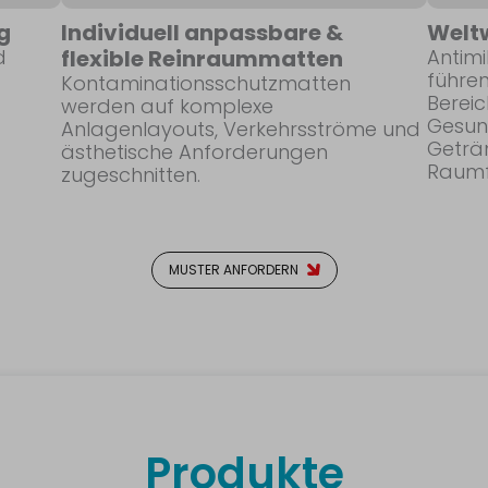
g
Individuell anpassbare &
Welt
d
flexible Reinraummatten
Antim
führe
Kontaminationsschutzmatten
Berei
werden auf komplexe
Gesun
Anlagenlayouts, Verkehrsströme und
Geträn
ästhetische Anforderungen
Raumf
zugeschnitten.
MUSTER ANFORDERN
Produkte