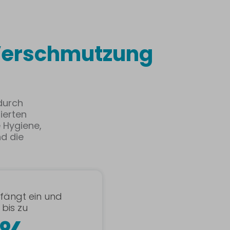
Verschmutzung
durch
lierten
 Hygiene,
nd die
 fängt ein und
bis zu