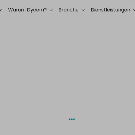
Warum Dycem?
Branche
Dienstleistungen
ntrollmatten
…
krobiell.