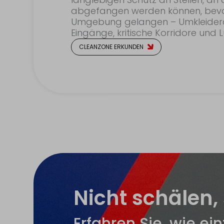
abgefangen werden können, bevor s
Umgebung gelangen – Umkleider
Eingänge, kritische Korridore und 
CLEANZONE ERKUNDEN
Nicht schälen,
Erfahren Sie, wie ei