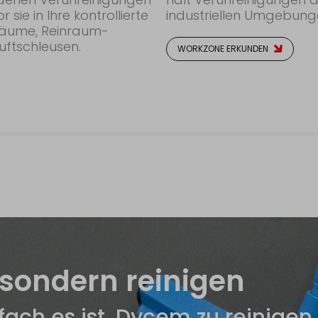
ie in Ihre kontrollierte
industriellen Umgebunge
äume, Reinraum-
Luftschleusen.
WORKZONE ERKUNDEN
 sondern reinigen
nfach es ist, Dycem zu reinigen.