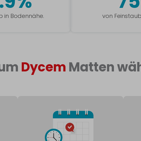
.9%
7
b in Bodennähe.
von Feinstaub 
rum
Dycem
Matten wäh