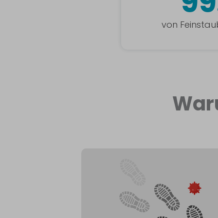
99
von Feinstau
Wa