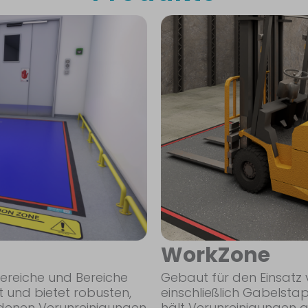
WorkZone
reiche und Bereiche
Gebaut für den Einsatz
t und bietet robusten,
einschließlich Gabelst
n denen Verunreinigungen
hält Verunreinigungen a