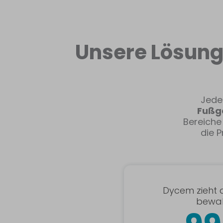
Unsere Lösung 
Jede
Fußgä
Bereich
die P
Dycem zieht a
bewah