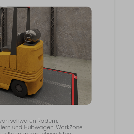
 von schweren Rädern,
aplern und Hubwagen. WorkZone
us Ihren anspruchsvollsten