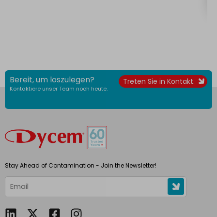
Bereit, um loszulegen?
Treten Sie in Kontakt.
Kontaktiere unser Team noch heute.
Stay Ahead of Contamination - Join the Newsletter!
L
F
I