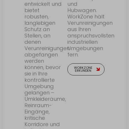
entwickelt und
und
bietet
Hubwagen.
robusten,
WorkZone hält
langlebigen
Verunreinigungen
Schutz an
aus Ihren
Stellen, an
anspruchsvollsten
denen
industriellen
Verunreinigungen
Umgebungen
abgefangen
fern.
werden
können, bevor
WORKZONE
ERKUNDEN
sie in Ihre
kontrollierte
Umgebung
gelangen –
Umkleideräume,
Reinraum-
Eingänge,
kritische
Korridore und