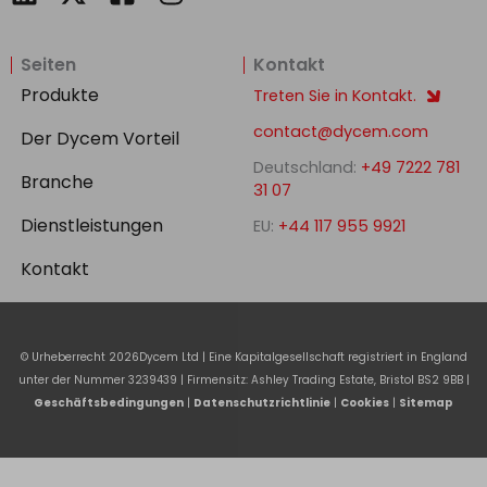
i
a
n
n
c
s
Seiten
Kontakt
k
e
t
e
b
a
Produkte
Treten Sie in Kontakt.
d
o
g
contact@dycem.com
Der Dycem Vorteil
i
o
r
Deutschland:
+49 7222 781
n
k
a
Branche
31 07
-
m
Dienstleistungen
EU:
+44 117 955 9921
s
q
Kontakt
u
a
r
© Urheberrecht
2026
Dycem Ltd | Eine Kapitalgesellschaft registriert in England
e
unter der Nummer 3239439 | Firmensitz: Ashley Trading Estate, Bristol BS2 9BB |
Geschäftsbedingungen
|
Datenschutzrichtlinie
|
Cookies
|
Sitemap