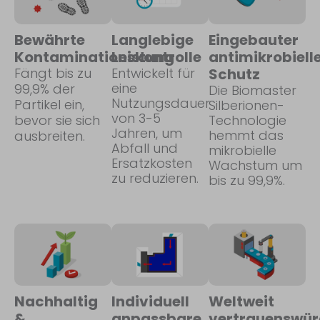
Bewährte
Langlebige
Eingebauter
Kontaminationskontrolle
Leistung
antimikrobiell
Fängt bis zu
Entwickelt für
Schutz
eine
99,9% der
Die Biomaster
Nutzungsdauer
Partikel ein,
Silberionen-
von 3-5
bevor sie sich
Technologie
Jahren, um
hemmt das
ausbreiten.
Abfall und
mikrobielle
Ersatzkosten
Wachstum um
zu reduzieren.
bis zu 99,9%.
Nachhaltig
Individuell
Weltweit
&
anpassbare
vertrauenswür