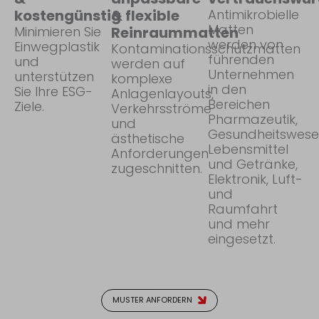
kostengünstig
& flexible
Antimikrobielle
Matten
Minimieren Sie
Reinraummatten
werden von
Einwegplastik
Kontaminationsschutzmatten
führenden
und
werden auf
Unternehmen
unterstützen
komplexe
in den
Sie Ihre ESG-
Anlagenlayouts,
Bereichen
Ziele.
Verkehrsströme
Pharmazeutik,
und
Gesundheitswese
ästhetische
Lebensmittel
Anforderungen
und Getränke,
zugeschnitten.
Elektronik, Luft-
und
Raumfahrt
und mehr
eingesetzt.
MUSTER ANFORDERN