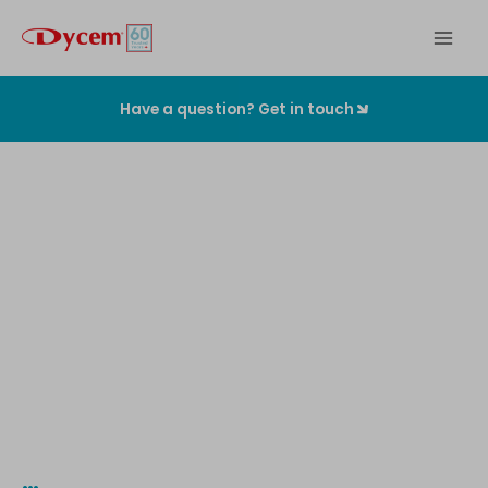
Zum
Inhalt
springen
Have a question? Get in touch
Die
originalen
Kontaminationskontrollmatten
…