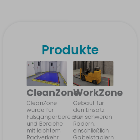
Produkte
CleanZone
WorkZone
CleanZone
Gebaut für
wurde für
den Einsatz
Fußgängerbereiche
von schweren
und Bereiche
Rädern,
mit leichtem
einschließlich
Radverkehr
Gabelstaplern