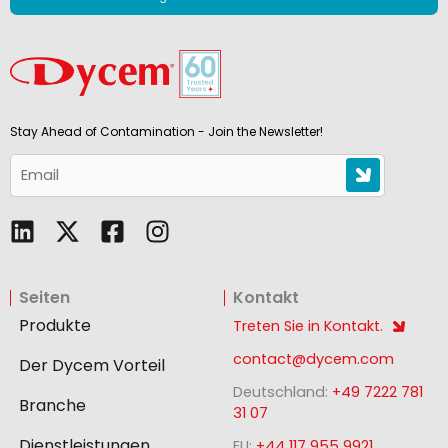
Stay Ahead of Contamination - Join the Newsletter!
L
F
I
i
a
n
n
c
s
Seiten
Kontakt
k
e
t
e
b
a
Produkte
Treten Sie in Kontakt.
d
o
g
contact@dycem.com
Der Dycem Vorteil
i
o
r
Deutschland:
+49 7222 781
n
k
a
Branche
31 07
-
m
Dienstleistungen
EU:
+44 117 955 9921