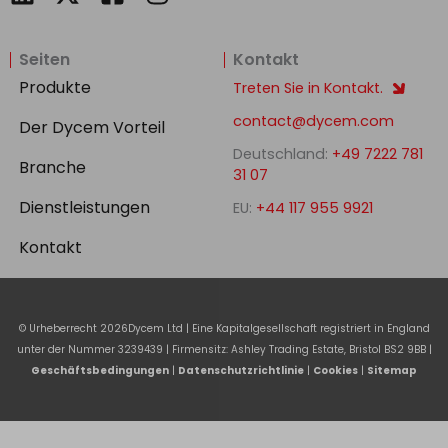
i
a
n
n
c
s
Seiten
Kontakt
k
e
t
e
b
a
Produkte
Treten Sie in Kontakt.
d
o
g
contact@dycem.com
Der Dycem Vorteil
i
o
r
Deutschland:
+49 7222 781
n
k
a
Branche
31 07
-
m
Dienstleistungen
EU:
+44 117 955 9921
s
q
Kontakt
u
a
r
© Urheberrecht
2026
Dycem Ltd | Eine Kapitalgesellschaft registriert in England
e
unter der Nummer 3239439 | Firmensitz: Ashley Trading Estate, Bristol BS2 9BB |
Geschäftsbedingungen
|
Datenschutzrichtlinie
|
Cookies
|
Sitemap