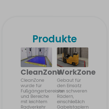
Produkte
CleanZone
WorkZone
CleanZone
Gebaut für
wurde für
den Einsatz
Fußgängerbereiche
von schweren
und Bereiche
Rädern,
mit leichtem
einschließlich
Radverkehr
Gabelstaplern