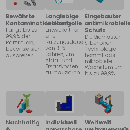
Bewährte
Langlebige
Eingebauter
Kontaminationskontrolle
Leistung
antimikrobiell
Fängt bis zu
Entwickelt für
Schutz
eine
99,9% der
Die Biomaster
Nutzungsdauer
Partikel ein,
Silberionen-
von 3-5
bevor sie sich
Technologie
Jahren, um
hemmt das
ausbreiten.
Abfall und
mikrobielle
Ersatzkosten
Wachstum um
zu reduzieren.
bis zu 99,9%.
Nachhaltig
Individuell
Weltweit
&
anpassbare
vertrauenswür