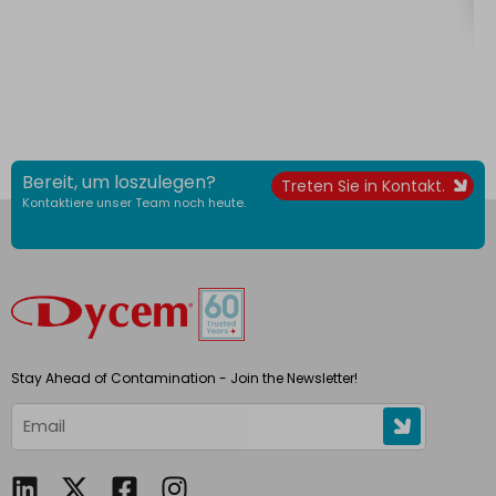
Bereit, um loszulegen?
Treten Sie in Kontakt.
Kontaktiere unser Team noch heute.
Stay Ahead of Contamination - Join the Newsletter!
L
F
I