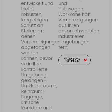
entwickelt und
und
bietet
Hubwagen.
robusten,
WorkZone hält
langlebigen
Verunreinigungen
Schutz an
aus Ihren
Stellen, an
anspruchsvollsten
denen
industriellen
Verunreinigungen
Umgebungen
abgefangen
fern.
werden
können, bevor
WORKZONE
ERKUNDEN
sie in Ihre
kontrollierte
Umgebung
gelangen –
Umkleideräume,
Reinraum-
Eingänge,
kritische
Korridore und