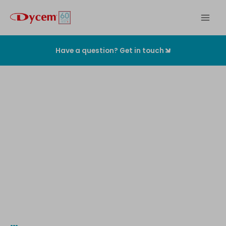
Zum
Inhalt
springen
Have a question? Get in touch
Die
originalen
Kontaminationskontrollmatten
…