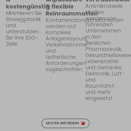
kostengünstig
& flexible
Antimikrobielle
Matten
Minimieren Sie
Reinraummatten
werden von
Einwegplastik
Kontaminationsschutzmatten
führenden
und
werden auf
Unternehmen
unterstützen
komplexe
in den
Sie Ihre ESG-
Anlagenlayouts,
Bereichen
Ziele.
Verkehrsströme
Pharmazeutik,
und
Gesundheitswese
ästhetische
Lebensmittel
Anforderungen
und Getränke,
zugeschnitten.
Elektronik, Luft-
und
Raumfahrt
und mehr
eingesetzt.
MUSTER ANFORDERN