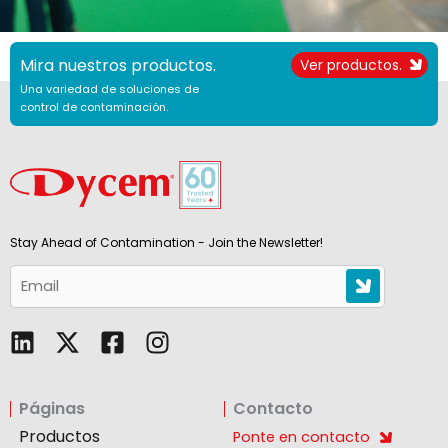
Mira nuestros productos.
Ver productos.
Una variedad de soluciones de
control de contaminación.
Stay Ahead of Contamination - Join the Newsletter!
L
F
I
i
a
n
n
c
s
Páginas
Contacto
k
e
t
e
b
a
Productos
Ponte en contacto