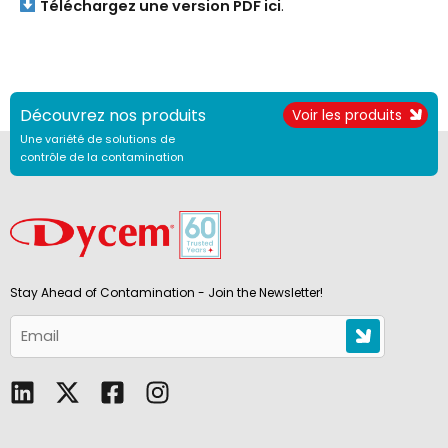
Téléchargez une version PDF ici
.
Découvrez nos produits
Voir les produits
Une variété de solutions de
contrôle de la contamination
Stay Ahead of Contamination - Join the Newsletter!
L
F
I
i
a
n
n
c
s