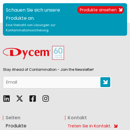
Schauen Sie sich unsere
Produkte ansehen
Produkte an.
Eine Vielzahl von Lösungen zur
Kontaminationssicherung.
Stay Ahead of Contamination - Join the Newsletter!
L
F
I
i
a
n
n
c
s
Seiten
Kontakt
k
e
t
e
b
a
Produkte
Treten Sie in Kontakt.