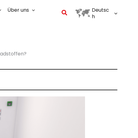
Über uns
Deutsc
Suchen
h
hadstoffen?