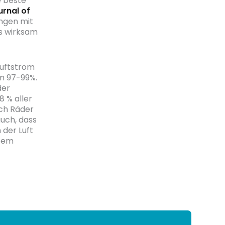
e beste
rnal of
ngen mit
rs wirksam
Luftstrom
um 97-99%.
der
8 % aller
rch Räder
auch, dass
 der Luft
rtem