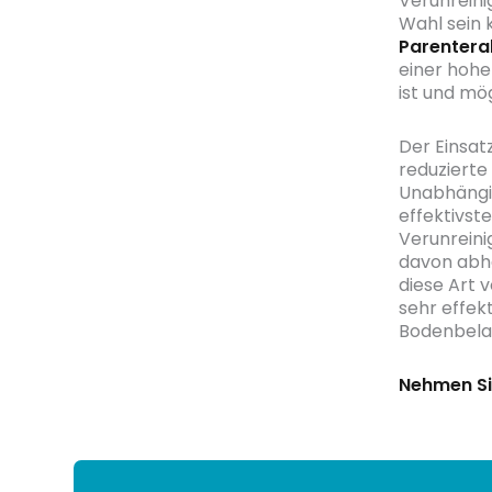
Verunreini
Wahl sein 
Parentera
einer hohe
ist und mö
Der Einsat
reduzierte
Unabhängig
effektivst
Verunreini
davon abha
diese Art 
sehr effek
Bodenbelag
Nehmen Si