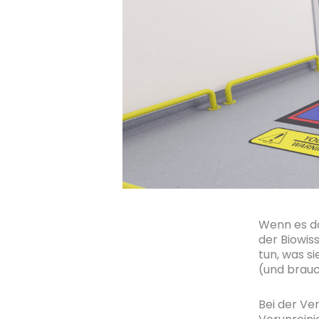
Wenn es da
der Biowis
tun, was s
(und brauc
Bei der Ve