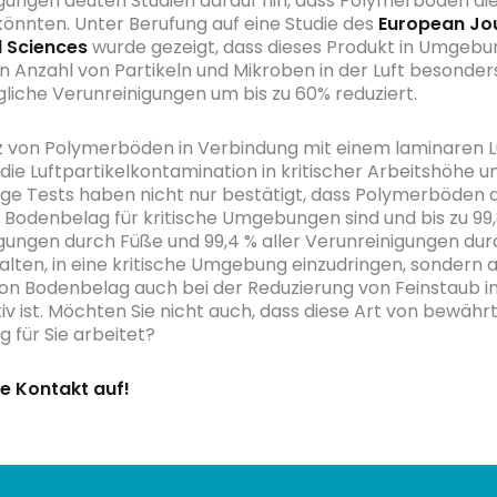
gungen deuten Studien darauf hin, dass Polymerböden di
könnten. Unter Berufung auf eine Studie des
European Jou
l Sciences
wurde gezeigt, dass dieses Produkt in Umgebu
n Anzahl von Partikeln und Mikroben in der Luft besonde
gliche Verunreinigungen um bis zu 60% reduziert.
z von Polymerböden in Verbindung mit einem laminaren 
 die Luftpartikelkontamination in kritischer Arbeitshöhe 
e Tests haben nicht nur bestätigt, dass Polymerböden 
e Bodenbelag für kritische Umgebungen sind und bis zu 99,
gungen durch Füße und 99,4 % aller Verunreinigungen du
lten, in eine kritische Umgebung einzudringen, sondern 
von Bodenbelag auch bei der Reduzierung von Feinstaub in
tiv ist. Möchten Sie nicht auch, dass diese Art von bewäh
 für Sie arbeitet?
e Kontakt auf!