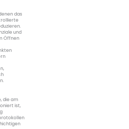
denen das
rollierte
eduzieren.
ziale und
im Öffnen
nkten
ern
n,
ch
n.
, die am
iert ist,
ng
protokollen
hichtigen