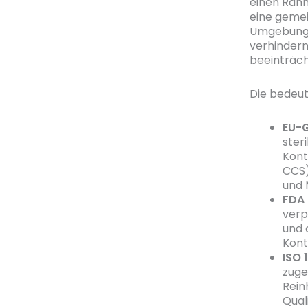
einen Rahm
eine gemei
Umgebungen
verhindern
beeinträch
Die bedeu
EU-
ster
Kont
CCS)
und 
FDA 
verp
und 
Kont
ISO 
zuge
Rein
Quali