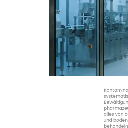
Kontaminat
systemati
Bewältigun
pharmazeu
alles von 
und boden
behandeln 