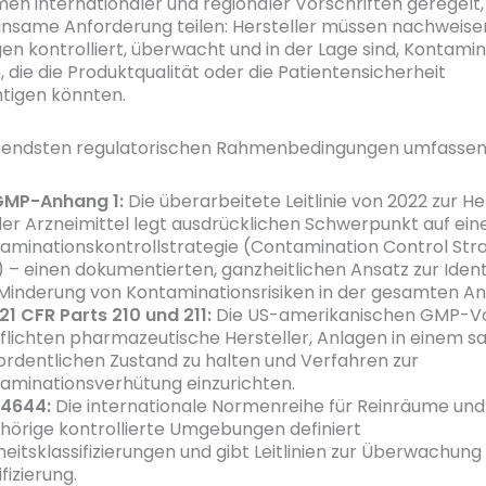
en internationaler und regionaler Vorschriften geregelt, 
nsame Anforderung teilen: Hersteller müssen nachweisen
 kontrolliert, überwacht und in der Lage sind, Kontamin
, die die Produktqualität oder die Patientensicherheit
tigen könnten.
tendsten regulatorischen Rahmenbedingungen umfassen
GMP-Anhang 1:
Die überarbeitete Leitlinie von 2022 zur He
iler Arzneimittel legt ausdrücklichen Schwerpunkt auf ein
aminationskontrollstrategie (Contamination Control Stra
 – einen dokumentierten, ganzheitlichen Ansatz zur Identi
Minderung von Kontaminationsrisiken in der gesamten An
21 CFR Parts 210 und 211:
Die US-amerikanischen GMP-Vo
flichten pharmazeutische Hersteller, Anlagen in einem 
ordentlichen Zustand zu halten und Verfahren zur
aminationsverhütung einzurichten.
14644:
Die internationale Normenreihe für Reinräume und
hörige kontrollierte Umgebungen definiert
heitsklassifizierungen und gibt Leitlinien zur Überwachung
fizierung.