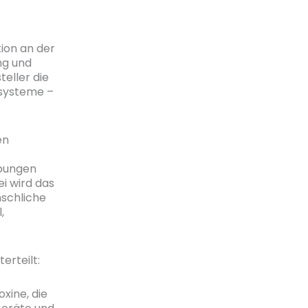
ion an der
ng und
eller die
ssysteme –
en
ebungen
ei wird das
nschliche
,
erteilt:
oxine, die