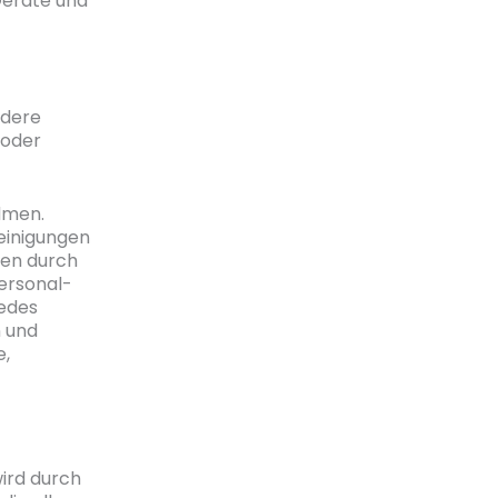
Geräte und
ndere
 oder
dmen.
einigungen
gen durch
ersonal-
jedes
 und
e,
ird durch