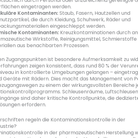
tsächlich durch Personal oder unzureichend gereinigte 
flächen eingetragen werden.
ikuläre Kontaminanten:
Staub, Fasern, Hautzellen und
utzpartikel, die durch Kleidung, Schuhwerk, Räder und
ackungsmaterialien eingeschleppt werden.
mische Kontaminanten:
Kreuzkontaminationen durch a
mazeutische Wirkstoffe, Reinigungsmittel, Schmierstoffe
rialien aus benachbarten Prozessen.
n Zugangspunkten ist besondere Aufmerksamkeit zu wi
fahrungen zeigen konsistent, dass rund 80 % der Verunr
iveau in kontrollierte Umgebungen gelangen – eingetra
d Geräte mit Rädern. Dies macht das Management von P
zugangswegen zu einem der wirkungsvollsten Bereiche 
tionskontrollprogramms. Schleusenräume, Luftschleusen
ngänge sind daher kritische Kontrollpunkte, die dediziert
 Lösungen erfordern.
schriften regeln die Kontaminationskontrolle in der
ustrie?
inationskontrolle in der pharmazeutischen Herstellung w