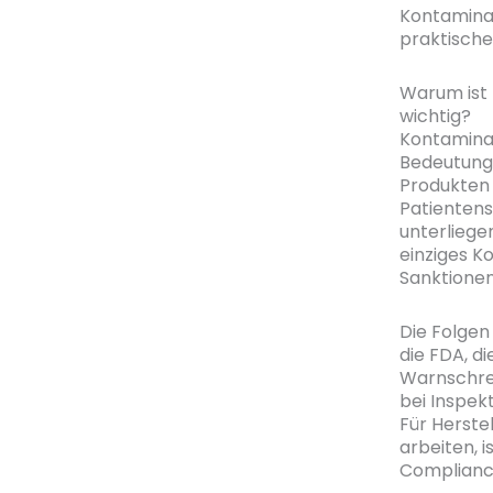
Kontaminat
praktisch
Warum ist 
wichtig?
Kontaminat
Bedeutung,
Produkten 
Patientens
unterliege
einziges K
Sanktione
Die Folgen
die FDA, d
Warnschrei
bei Inspek
Für Herste
arbeiten, i
Compliance