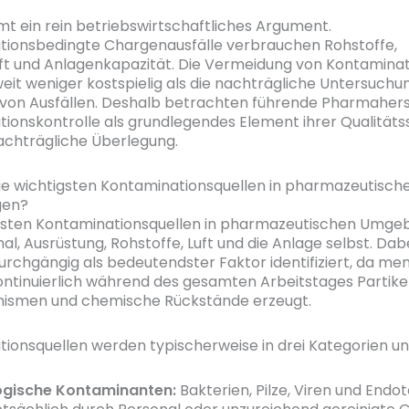
t ein rein betriebswirtschaftliches Argument.
tionsbedingte Chargenausfälle verbrauchen Rohstoffe,
ft und Anlagenkapazität. Die Vermeidung von Kontaminat
 weit weniger kostspielig als die nachträgliche Untersuchu
on Ausfällen. Deshalb betrachten führende Pharmaherst
ionskontrolle als grundlegendes Element ihrer Qualität
nachträgliche Überlegung.
ie wichtigsten Kontaminationsquellen in pharmazeutisch
en?
igsten Kontaminationsquellen in pharmazeutischen Umg
al, Ausrüstung, Rohstoffe, Luft und die Anlage selbst. Dab
urchgängig als bedeutendster Faktor identifiziert, da me
kontinuierlich während des gesamten Arbeitstages Partikel
nismen und chemische Rückstände erzeugt.
ionsquellen werden typischerweise in drei Kategorien unt
ogische Kontaminanten:
Bakterien, Pilze, Viren und Endot