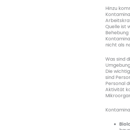
Hinzu komm
Kontamina
Arbeitskra
Quelle ist
Behebung v
Kontaminat
nicht als 
Was sind d
Umgebung
Die wicht
sind Person
Personal d
Aktivität 
Mikroorga
Kontaminat
Biol