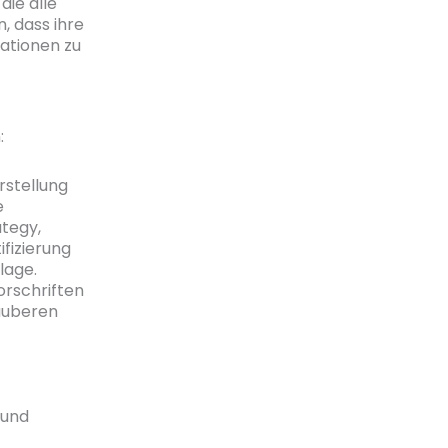
die alle
, dass ihre
ationen zu
:
rstellung
e
tegy,
fizierung
lage.
rschriften
sauberen
 und