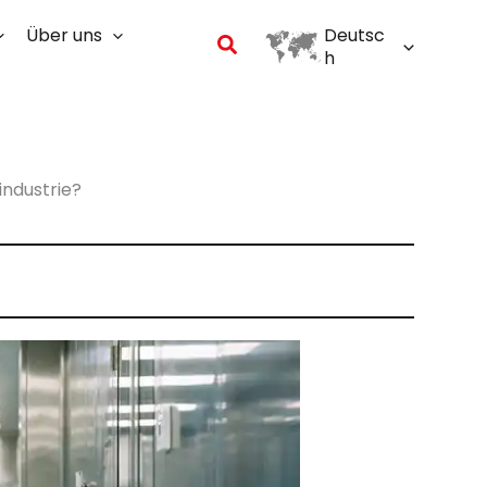
Über uns
Deutsc
Suchen
h
industrie?