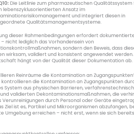
Q10:
Die Leitlinie zum pharmazeutischen Qualitätssystem 
n lebenszyklusorientierten Ansatz im
aminationsrisikomanagement und integriert diesen in
geordnete Qualitätsmanagementsysteme.
tung dieser Rahmenbedingungen erfordert dokumentiert
– nicht lediglich das Vorhandensein von
tionskontrollmaßnahmen, sondern den Beweis, dass dies
wirksam, validiert und konsistent angewendet werden.
tschaft hängt von der Qualität dieser Dokumentation ab.
llieren Reinräume die Kontamination an Zugangspunkten
kontrollieren die Kontamination an Zugangspunkten durc
s System aus physischen Barrieren, verfahrenstechnisc
 und validierten Dekontaminationsmaßnahmen, die verhi
ss Verunreinigungen durch Personal oder Geräte eingetr
s Ziel ist es, Partikel und Mikroorganismen abzufangen, be
rte Umgebung erreichen – nicht erst, wenn sie sich bereits
Zugangspunktkontrollen umfassen: