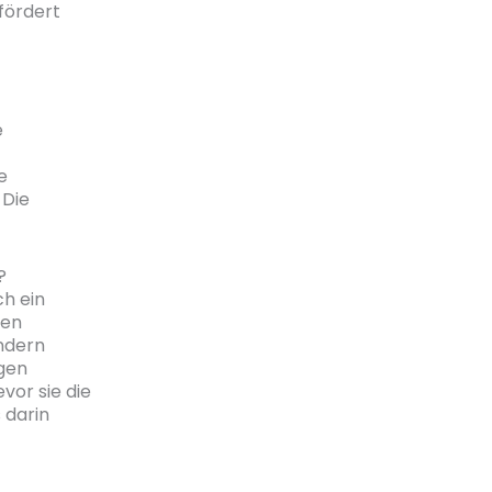
fördert
e
e
 Die
?
h ein
hen
ndern
agen
vor sie die
 darin