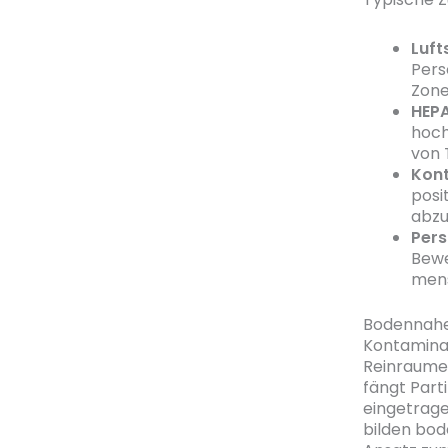
Luft
Pers
Zone
HEPA
hoch
von 
Kont
posi
abzu
Pers
Bewe
mens
Bodennahe 
Kontaminat
Reinraumei
fängt Parti
eingetrage
bilden bod