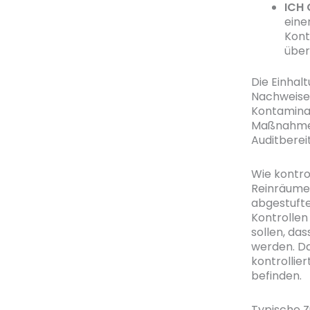
ICH 
eine
Kont
über
Die Einhal
Nachweise 
Kontamina
Maßnahmen 
Auditberei
Wie kontro
Reinräume 
abgestufte
Kontrollen
sollen, da
werden. Da
kontrollie
befinden.
Typische 