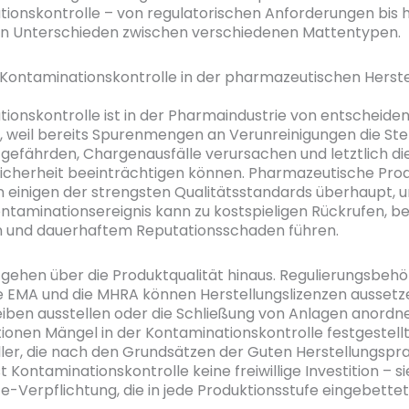
ionskontrolle – von regulatorischen Anforderungen bis h
en Unterschieden zwischen verschiedenen Mattentypen.
Kontaminationskontrolle in der pharmazeutischen Herste
ionskontrolle ist in der Pharmaindustrie von entscheide
 weil bereits Spurenmengen an Verunreinigungen die Ster
gefährden, Chargenausfälle verursachen und letztlich di
icherheit beeinträchtigen können. Pharmazeutische Pro
n einigen der strengsten Qualitätsstandards überhaupt, u
ontaminationsereignis kann zu kostspieligen Rückrufen, b
n und dauerhaftem Reputationsschaden führen.
 gehen über die Produktqualität hinaus. Regulierungsbeh
ie EMA und die MHRA können Herstellungslizenzen aussetz
ben ausstellen oder die Schließung von Anlagen anordn
tionen Mängel in der Kontaminationskontrolle festgestell
ller, die nach den Grundsätzen der Guten Herstellungspr
st Kontaminationskontrolle keine freiwillige Investition – sie
-Verpflichtung, die in jede Produktionsstufe eingebettet 