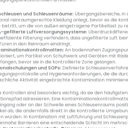
schleusen und Schleusenräume:
Übergangsbereiche, in 
onal reinraumgerechte Kleidung anlegt, bevor es die kont
 betritt, um die von außen eingetragene Partikellast zu r
-gefilterte Luftversorgungssysteme:
Überdruckdifferen
effiziente Filterung verhindern, dass ungefilterte Luft be
Türen in den Reinraum eindringt.
aminationskontrollmatten:
An bodennahen Zugangspu
tioniert, um Partikel von Schuhwerk und Geräten mit Räd
fangen, bevor sie in die kontrollierte Zone gelangen.
onalschulungen und SOPs:
Definierte Schleusenverfahre
gungsprotokolle und Hygieneanforderungen, die die dur
chliche Aktivität eingebrachte Kontamination minimiere
Kontrollen sind besonders wichtig, da sie den häufigsten
ionspfad adressieren. Eine Kontaminationskontrollmatte
ngang oder an der Schwelle eines Schleusenraums position
kel ab, die andernfalls direkt in die kontrollierte Umgebu
n würden. In Kombination mit Luftführung und Schleusen
ennahe Barrieren eine entscheidende Schicht im mehrsc