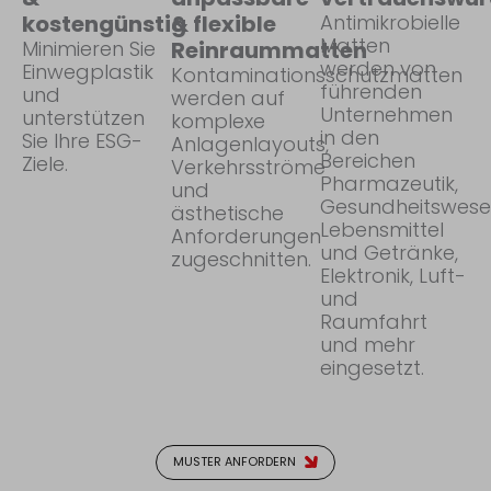
kostengünstig
& flexible
Antimikrobielle
Matten
Minimieren Sie
Reinraummatten
werden von
Einwegplastik
Kontaminationsschutzmatten
führenden
und
werden auf
Unternehmen
unterstützen
komplexe
in den
Sie Ihre ESG-
Anlagenlayouts,
Bereichen
Ziele.
Verkehrsströme
Pharmazeutik,
und
Gesundheitswese
ästhetische
Lebensmittel
Anforderungen
und Getränke,
zugeschnitten.
Elektronik, Luft-
und
Raumfahrt
und mehr
eingesetzt.
MUSTER ANFORDERN