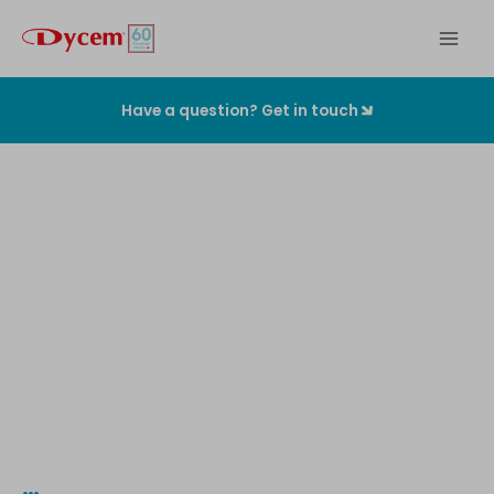
Zum
Inhalt
springen
Have a question? Get in touch
Die
originalen
Kontaminationskontrollmatten
…