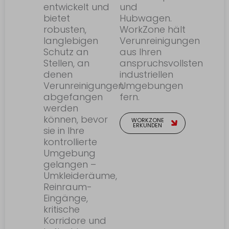
entwickelt und
und
bietet
Hubwagen.
robusten,
WorkZone hält
langlebigen
Verunreinigungen
Schutz an
aus Ihren
Stellen, an
anspruchsvollsten
denen
industriellen
Verunreinigungen
Umgebungen
abgefangen
fern.
werden
können, bevor
WORKZONE
ERKUNDEN
sie in Ihre
kontrollierte
Umgebung
gelangen –
Umkleideräume,
Reinraum-
Eingänge,
kritische
Korridore und