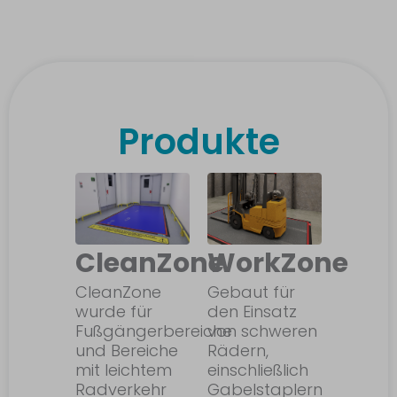
Produkte
CleanZone
WorkZone
CleanZone
Gebaut für
wurde für
den Einsatz
Fußgängerbereiche
von schweren
und Bereiche
Rädern,
mit leichtem
einschließlich
Radverkehr
Gabelstaplern