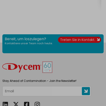
Bereit, um loszulegen?
Treten Sie in Kontakt.
Kontaktiere unser Team noch heute.
Stay Ahead of Contamination - Join the Newsletter!
L
F
I