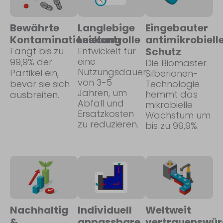
Bewährte
Langlebige
Eingebauter
Kontaminationskontrolle
Leistung
antimikrobiell
Fängt bis zu
Entwickelt für
Schutz
eine
99,9% der
Die Biomaster
Nutzungsdauer
Partikel ein,
Silberionen-
von 3-5
bevor sie sich
Technologie
Jahren, um
hemmt das
ausbreiten.
Abfall und
mikrobielle
Ersatzkosten
Wachstum um
zu reduzieren.
bis zu 99,9%.
Nachhaltig
Individuell
Weltweit
&
anpassbare
vertrauenswür