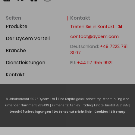
i
a
n
n
c
s
Seiten
Kontakt
k
e
t
e
b
a
Produkte
Treten Sie in Kontakt.
d
o
g
contact@dycem.com
Der Dycem Vorteil
i
o
r
Deutschland:
+49 7222 781
n
k
a
Branche
31 07
-
m
Dienstleistungen
EU:
+44 117 955 9921
s
q
Kontakt
u
a
r
© Urheberrecht
2026
Dycem Ltd | Eine Kapitalgesellschaft registriert in England
e
unter der Nummer 3239439 | Firmensitz: Ashley Trading Estate, Bristol BS2 9BB |
Geschäftsbedingungen
|
Datenschutzrichtlinie
|
Cookies
|
Sitemap