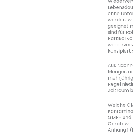
Wiederver
Lebensdaue
ohne Unter
werden, wa
geeignet m
sind für Ro
Partikel v
wiederverw
konzipiert 
Aus Nachha
Mengen an 
mehrjährig
Regel nied
Zeitraum b
Welche GMP
Kontamina
GMP- und r
Gerätewech
Anhang 1 (f