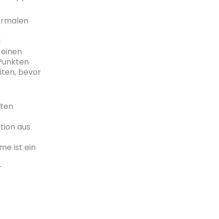
normalen
d
 einen
 Punkten
iten, bevor
ten
tion aus
e ist ein
r