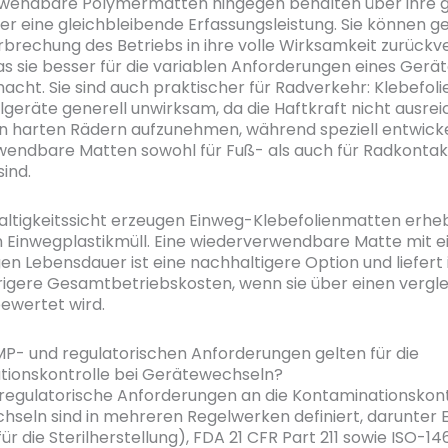
wendbare Polymermatten hingegen behalten über ihre
r eine gleichbleibende Erfassungsleistung. Sie können ge
brechung des Betriebs in ihre volle Wirksamkeit zurückv
s sie besser für die variablen Anforderungen eines Gerä
acht. Sie sind auch praktischer für Radverkehr: Klebefo
llgeräte generell unwirksam, da die Haftkraft nicht ausrei
on harten Rädern aufzunehmen, während speziell entwick
endbare Matten sowohl für Fuß- als auch für Radkontak
sind.
ltigkeitssicht erzeugen Einweg-Klebefolienmatten erhe
Einwegplastikmüll. Eine wiederverwendbare Matte mit e
en Lebensdauer ist eine nachhaltigere Option und liefert 
rigere Gesamtbetriebskosten, wenn sie über einen vergl
ewertet wird.
- und regulatorischen Anforderungen gelten für die
tionskontrolle bei Gerätewechseln?
egulatorische Anforderungen an die Kontaminationskont
seln sind in mehreren Regelwerken definiert, darunte
ür die Sterilherstellung), FDA 21 CFR Part 211 sowie ISO-1