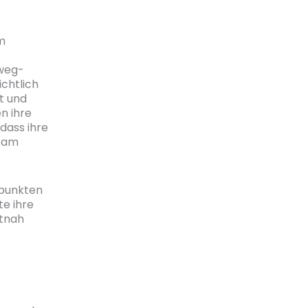
m
weg-
chtlich
t und
n ihre
dass ihre
k am
punkten
te ihre
itnah