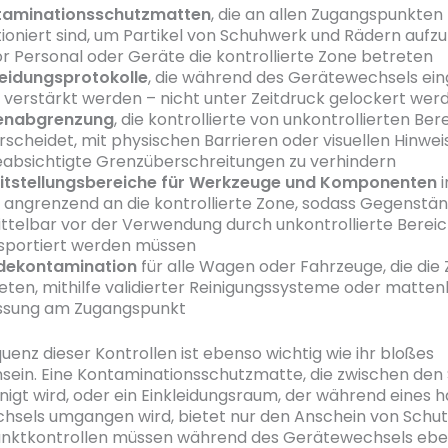
taminationsschutzmatten
, die an allen Zugangspunkten
tioniert sind, um Partikel von Schuhwerk und Rädern aufz
r Personal oder Geräte die kontrollierte Zone betreten
leidungsprotokolle
, die während des Gerätewechsels ei
 verstärkt werden – nicht unter Zeitdruck gelockert wer
enabgrenzung
, die kontrollierte von unkontrollierten Ber
rscheidet, mit physischen Barrieren oder visuellen Hinwe
absichtigte Grenzüberschreitungen zu verhindern
itstellungsbereiche für Werkzeuge und Komponenten
i
 angrenzend an die kontrollierte Zone, sodass Gegenstän
ttelbar vor der Verwendung durch unkontrollierte Berei
sportiert werden müssen
dekontamination
für alle Wagen oder Fahrzeuge, die die
eten, mithilfe validierter Reinigungssysteme oder matten
ssung am Zugangspunkt
uenz dieser Kontrollen ist ebenso wichtig wie ihr bloßes
ein. Eine Kontaminationsschutzmatte, die zwischen den
inigt wird, oder ein Einkleidungsraum, der während eines h
sels umgangen wird, bietet nur den Anschein von Schut
nktkontrollen müssen während des Gerätewechsels eb