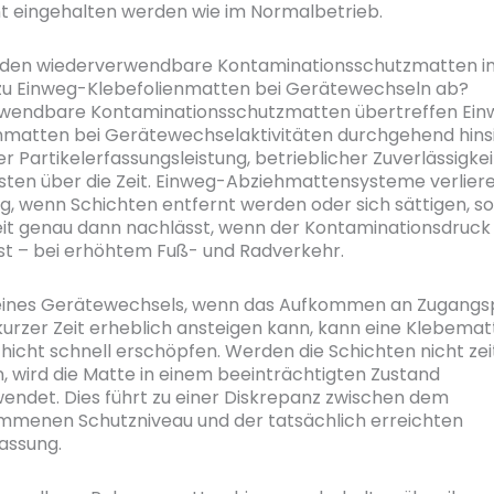
 eingehalten werden wie im Normalbetrieb.
iden wiederverwendbare Kontaminationsschutzmatten i
zu Einweg-Klebefolienmatten bei Gerätewechseln ab?
wendbare Kontaminationsschutzmatten übertreffen Ein
nmatten bei Gerätewechselaktivitäten durchgehend hinsi
r Partikelerfassungsleistung, betrieblicher Zuverlässigkei
en über die Zeit. Einweg-Abziehmattensysteme verliere
g, wenn Schichten entfernt werden oder sich sättigen, so
it genau dann nachlässt, wenn der Kontaminationsdruc
st – bei erhöhtem Fuß- und Radverkehr.
ines Gerätewechsels, wenn das Aufkommen an Zugangs
kurzer Zeit erheblich ansteigen kann, kann eine Klebemat
hicht schnell erschöpfen. Werden die Schichten nicht ze
 wird die Matte in einem beeinträchtigten Zustand
endet. Dies führt zu einer Diskrepanz zwischen dem
menen Schutzniveau und der tatsächlich erreichten
fassung.