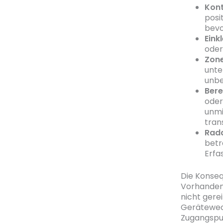
Kon
posi
bevo
Eink
oder
Zon
unte
unbe
Bere
oder
unmi
tran
Rad
betr
Erfa
Die Konseq
Vorhandens
nicht gere
Gerätewech
Zugangspu