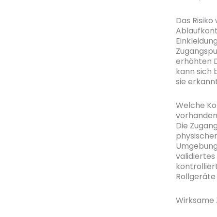
Das Risiko
Ablaufkont
Einkleidun
Zugangspun
erhöhten D
kann sich 
sie erkannt
Welche Ko
vorhanden
Die Zugang
physischen
Umgebungs
validierte
kontrollie
Rollgeräte
Wirksame Z