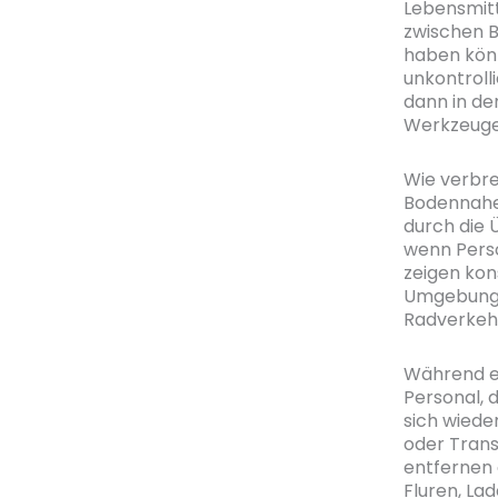
Lebensmitt
zwischen B
haben könn
unkontroll
dann in de
Werkzeuge 
Wie verbre
Bodennahe 
durch die 
wenn Perso
zeigen kons
Umgebungen
Radverkeh
Während e
Personal, 
sich wiede
oder Tran
entfernen o
Fluren, La