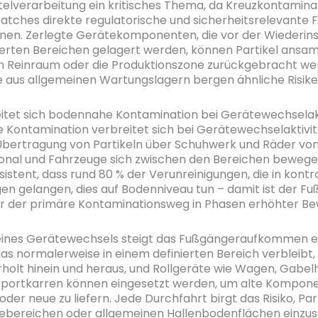
elverarbeitung ein kritisches Thema, da Kreuzkontamina
atches direkte regulatorische und sicherheitsrelevante 
en. Zerlegte Gerätekomponenten, die vor der Wiederinst
ierten Bereichen gelagert werden, können Partikel ansam
n Reinraum oder die Produktionszone zurückgebracht we
aus allgemeinen Wartungslagern bergen ähnliche Risike
itet sich bodennahe Kontamination bei Gerätewechselak
Kontamination verbreitet sich bei Gerätewechselaktivi
Übertragung von Partikeln über Schuhwerk und Räder vo
nal und Fahrzeuge sich zwischen den Bereichen bewegen
istent, dass rund 80 % der Verunreinigungen, die in kontro
 gelangen, dies auf Bodenniveau tun – damit ist der Fu
r der primäre Kontaminationsweg in Phasen erhöhter B
ines Gerätewechsels steigt das Fußgängeraufkommen er
das normalerweise in einem definierten Bereich verbleibt
rholt hinein und heraus, und Rollgeräte wie Wagen, Gab
sportkarren können eingesetzt werden, um alte Kompon
der neue zu liefern. Jede Durchfahrt birgt das Risiko, Par
debereichen oder allgemeinen Hallenbodenflächen einzu