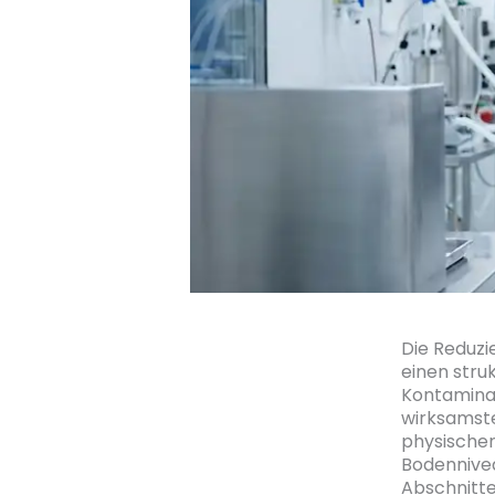
Die Reduzi
einen stru
Kontaminat
wirksamst
physischen
Bodennivea
Abschnitte