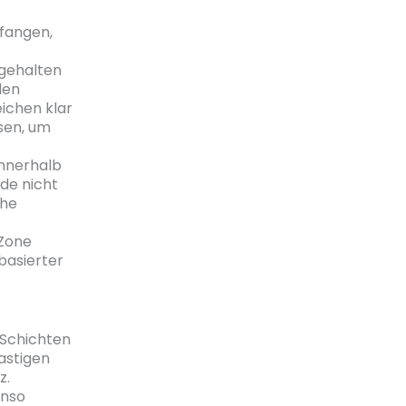
ufangen,
ngehalten
den
eichen klar
isen, um
nnerhalb
de nicht
che
 Zone
basierter
 Schichten
astigen
z.
enso