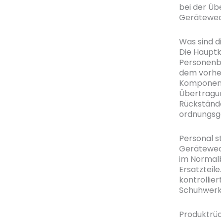
bei der Üb
Gerätewech
Was sind d
Die Hauptk
Personenb
dem vorhe
Komponente
Übertragu
Rückstände
ordnungsg
Personal s
Gerätewech
im Normalb
Ersatzteil
kontrollie
Schuhwerk
Produktrüc