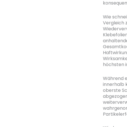
konsequent
Wie schne
Vergleich 
Wiederver
Klebefolie
anhaltende
Gesamtkost
Haftwirkun
Wirksamke
höchsten i
Während e
innerhalb 
oberste Sc
abgezogen,
weiterverw
wahrgenom
Partikeler