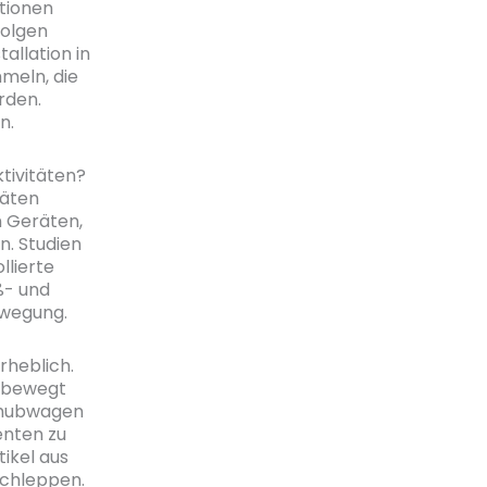
tionen
Folgen
allation in
meln, die
rden.
n.
tivitäten?
täten
n Geräten,
. Studien
llierte
ß- und
ewegung.
heblich.
, bewegt
elhubwagen
enten zu
tikel aus
schleppen.