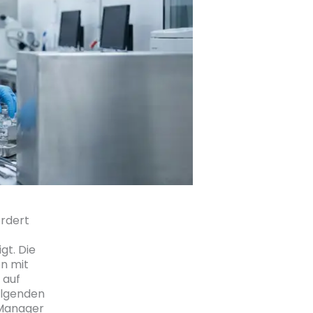
ordert
gt. Die
n mit
 auf
folgenden
-Manager