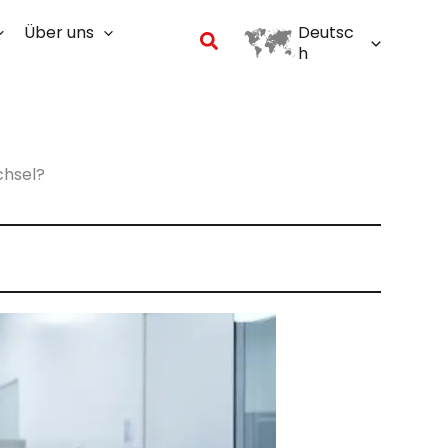
Über uns
Deutsc
Suchen
h
chsel?