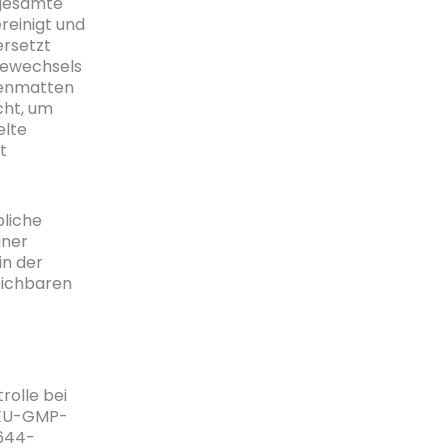
 gesamte
reinigt und
ersetzt
tewechsels
lienmatten
cht, um
elte
t
bliche
iner
in der
eichbaren
rolle bei
r EU-GMP-
4644-