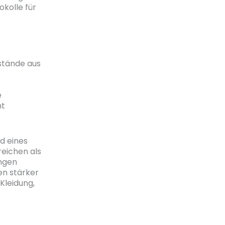
kolle für
stände aus
e
ht
d eines
eichen als
ingen
en stärker
Kleidung,