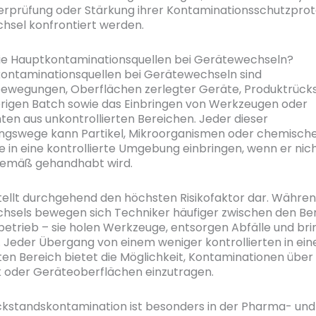
erprüfung oder Stärkung ihrer Kontaminationsschutzproto
sel konfrontiert werden.
ie Hauptkontaminationsquellen bei Gerätewechseln?
ontaminationsquellen bei Gerätewechseln sind
ewegungen, Oberflächen zerlegter Geräte, Produktrück
rigen Batch sowie das Einbringen von Werkzeugen oder
n aus unkontrollierten Bereichen. Jeder dieser
ngswege kann Partikel, Mikroorganismen oder chemisch
 in eine kontrollierte Umgebung einbringen, wenn er nic
emäß gehandhabt wird.
tellt durchgehend den höchsten Risikofaktor dar. Währen
sels bewegen sich Techniker häufiger zwischen den Ber
etrieb – sie holen Werkzeuge, entsorgen Abfälle und br
e. Jeder Übergang von einem weniger kontrollierten in ein
rten Bereich bietet die Möglichkeit, Kontaminationen über 
 oder Geräteoberflächen einzutragen.
kstandskontamination ist besonders in der Pharma- und