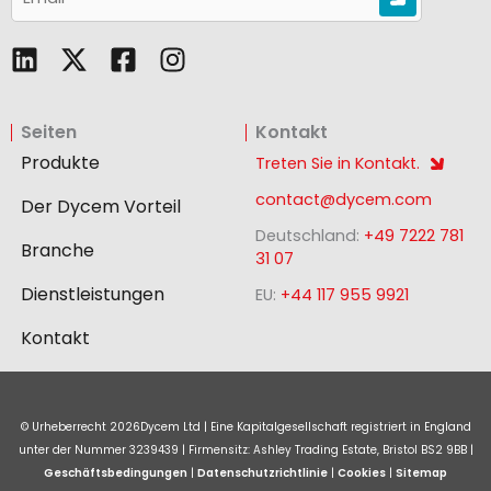
L
F
I
i
a
n
n
c
s
Seiten
Kontakt
k
e
t
e
b
a
Produkte
Treten Sie in Kontakt.
d
o
g
contact@dycem.com
Der Dycem Vorteil
i
o
r
Deutschland:
+49 7222 781
n
k
a
Branche
31 07
-
m
Dienstleistungen
EU:
+44 117 955 9921
s
q
Kontakt
u
a
r
© Urheberrecht
2026
Dycem Ltd | Eine Kapitalgesellschaft registriert in England
e
unter der Nummer 3239439 | Firmensitz: Ashley Trading Estate, Bristol BS2 9BB |
Geschäftsbedingungen
|
Datenschutzrichtlinie
|
Cookies
|
Sitemap