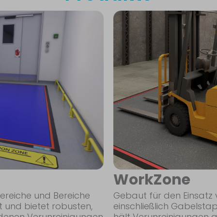
WorkZone
reiche und Bereiche
Gebaut für den Einsatz
t und bietet robusten,
einschließlich Gabelst
n denen Verunreinigungen
hält Verunreinigungen a