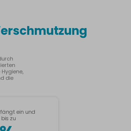
Verschmutzung
durch
lierten
 Hygiene,
nd die
 fängt ein und
bis zu