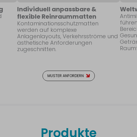
g
Individuell anpassbare &
Welt
d
flexible Reinraummatten
Antim
führe
Kontaminationsschutzmatten
Berei
werden auf komplexe
Gesun
Anlagenlayouts, Verkehrsströme und
Geträn
ästhetische Anforderungen
Raumf
zugeschnitten.
MUSTER ANFORDERN
Produkte