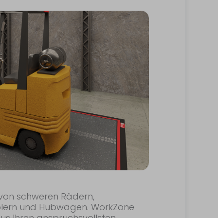
 von schweren Rädern,
aplern und Hubwagen. WorkZone
us Ihren anspruchsvollsten