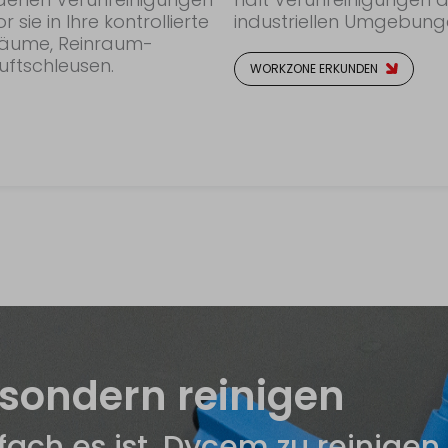
ie in Ihre kontrollierte
industriellen Umgebunge
äume, Reinraum-
Luftschleusen.
WORKZONE ERKUNDEN
 sondern reinigen
nfach es ist, Dycem zu reinigen.