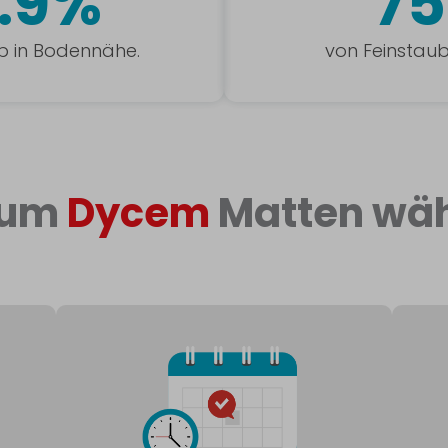
.9%
7
b in Bodennähe.
von Feinstaub 
rum
Dycem
Matten wäh