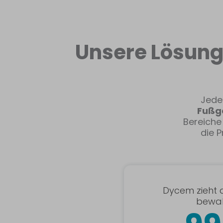
Unsere Lösung 
Jede
Fußgä
Bereich
die P
Dycem zieht a
bewah