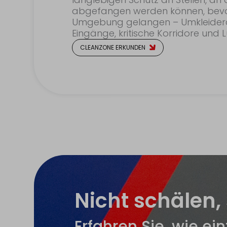
abgefangen werden können, bevor s
Umgebung gelangen – Umkleider
Eingänge, kritische Korridore und 
CLEANZONE ERKUNDEN
Nicht schälen,
Erfahren Sie, wie ei