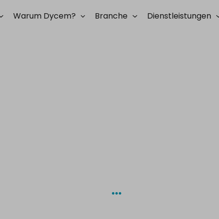
Warum Dycem?
Branche
Dienstleistungen
ntrollmatten
…
krobiell.