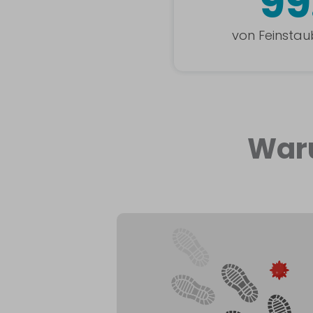
99
von Feinstau
Wa