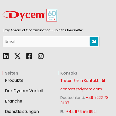
Stay Ahead of Contamination - Join the Newsletter!
L
F
I
i
a
n
n
c
s
Seiten
Kontakt
k
e
t
e
b
a
Produkte
Treten Sie in Kontakt.
d
o
g
contact@dycem.com
Der Dycem Vorteil
i
o
r
Deutschland:
+49 7222 781
n
k
a
Branche
31 07
-
m
Dienstleistungen
EU:
+44 117 955 9921
s