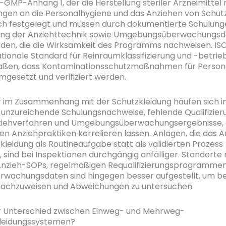
MP-Anhang 1, der die Herstellung steriler Arzneimittel r
gen an die Personalhygiene und das Anziehen von Schut
ch festgelegt und müssen durch dokumentierte Schulunge
erung der Anziehttechnik sowie Umgebungsüberwachungs
den, die die Wirksamkeit des Programms nachweisen. ISO
ationale Standard für Reinraumklassifizierung und -betrieb
aßen, dass Kontaminationsschutzmaßnahmen für Person
umgesetzt und verifiziert werden.
r im Zusammenhang mit der Schutzkleidung häufen sich in
 unzureichende Schulungsnachweise, fehlende Qualifizie
nziehverfahren und Umgebungsüberwachungsergebnisse, d
den Anziehpraktiken korrelieren lassen. Anlagen, die das 
kleidung als Routineaufgabe statt als validierten Prozess
 sind bei Inspektionen durchgängig anfälliger. Standorte 
Anzieh-SOPs, regelmäßigen Requalifizierungsprogramme
rwachungsdaten sind hingegen besser aufgestellt, um be
 nachzuweisen und Abweichungen zu untersuchen.
r Unterschied zwischen Einweg- und Mehrweg-
leidungssystemen?