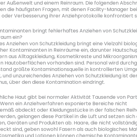
er Außenwelt und einem Reinraum. Die folgenden Abschn
n die häufigsten Fragen, mit denen Facility-Manager bei
oder Verbesserung ihrer Anziehprotokolle konfrontiert s
taminanten bringt fehlerhaftes Anziehen von Schutzklei
raum ein?
es Anziehen von Schutzkleidung bringt eine Vielzahl biolo
cher Kontaminanten in Reinräume ein, darunter Hautschu
ern aus Alltagskleidung, Kosmetikreste und Mikroorganism
n Hautoberflächen vorhanden sind. Personal wird durchg
stand größte Kontaminationsquelle in kontrollierten Um
ert, und unzureichendes Anziehen von Schutzkleidung ist de
s, über den diese Kontamination eindringt.
liche Haut gibt bei normaler Aktivität Tausende von Part
 Wenn ein Anziehverfahren exponierte Bereiche nicht
mäß abdeckt oder Kleidungsstücke in der falschen Reih
rden, gelangen diese Partikel in die Luft und setzen sich 
n, Geräten und Produkten ab. Haare, die nicht vollständi
ckt sind, geben sowohl Fasern als auch biologisches Mat
Kosmetika und Lotionen können chemische Kontaminant