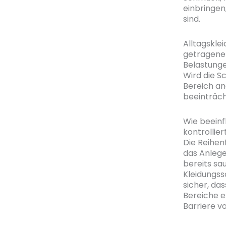
einbringen
sind.
Alltagskle
getragene 
Belastunge
Wird die S
Bereich an
beeinträch
Wie beeinf
kontrolli
Die Reihen
das Anlege
bereits sa
Kleidungss
sicher, da
Bereiche e
Barriere v