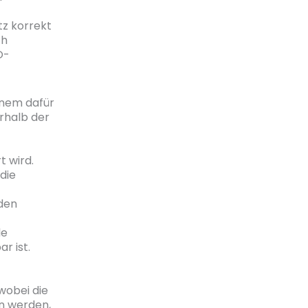
tz korrekt
ch
O-
inem dafür
rhalb der
t wird.
 die
den
le
r ist.
wobei die
n werden,