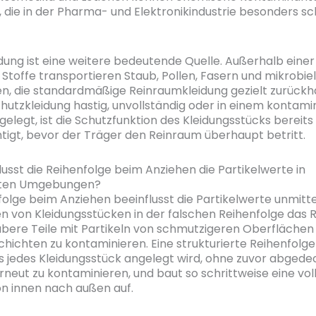
, die in der Pharma- und Elektronikindustrie besonders sc
idung ist eine weitere bedeutende Quelle. Außerhalb eine
Stoffe transportieren Staub, Pollen, Fasern und mikrobiel
n, die standardmäßige Reinraumkleidung gezielt zurückhal
chutzkleidung hastig, unvollständig oder in einem kontami
gelegt, ist die Schutzfunktion des Kleidungsstücks bereits
tigt, bevor der Träger den Reinraum überhaupt betritt.
lusst die Reihenfolge beim Anziehen die Partikelwerte in
erten Umgebungen?
folge beim Anziehen beeinflusst die Partikelwerte unmitte
n von Kleidungsstücken in der falschen Reihenfolge das Ri
ubere Teile mit Partikeln von schmutzigeren Oberflächen
chichten zu kontaminieren. Eine strukturierte Reihenfolge 
ss jedes Kleidungsstück angelegt wird, ohne zuvor abgede
rneut zu kontaminieren, und baut so schrittweise eine vol
on innen nach außen auf.