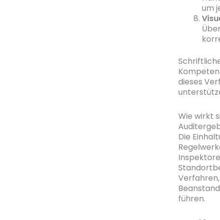
um j
Visu
Über
korr
Schriftlic
Kompetenzb
dieses Ver
unterstütz
Wie wirkt 
Auditergeb
Die Einhal
Regelwerke
Inspektore
Standortbe
Verfahren
Beanstandu
führen.