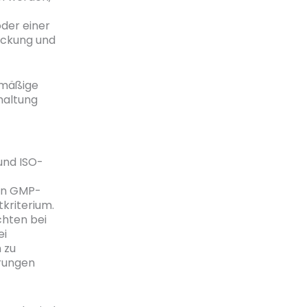
oder einer
eckung und
elmäßige
haltung
und ISO-
von GMP-
kriterium.
chten bei
ei
 zu
erungen