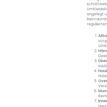
schrittwei
Umkleidebe
angelegt u
Reinraumkl
regulierte
Allt
vorg
Umkl
Hän
Desi
Über
saub
Hau
Hals
Over
Vers
Mun
Rein
Inn
Hand