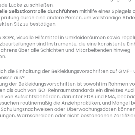
ede Lücke zu schließen.
elle Selbstkontrolle durchführen
mithilfe eines Spiegels 
prüfung durch eine andere Person, um vollständige Abd
ekten Sitz zu bestätigen.
he SOPs, visuelle Hilfsmittel in Umkleideräumen sowie reg
eurteilungen sind Instrumente, die eine konsistente Ein
fahrens über alle Schichten und Mitarbeitenden hinweg
en.
sich die Einhaltung der Bekleidungsvorschriften auf GMP- 
nisse aus?
tung der Bekleidungsvorschriften ist sowohl im Rahmen 
n als auch von ISO-Reinraumstandards ein direktes Audit
n von Aufsichtsbehörden, darunter FDA und EMA, beoba
suchen routinemäßig die Anziehpraktiken, und Mängel b
, Schulungsnachweisen oder Überwachungsdaten können
ngen, Warnschreiben oder nicht bestandenen Zertifizi