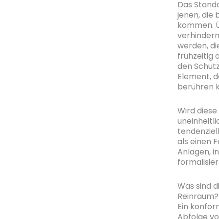
Das Standa
jenen, die
kommen. Üb
verhinder
werden, di
frühzeitig
den Schutz
Element, d
berühren k
Wird diese
uneinheitl
tendenziell
als einen 
Anlagen, i
formalisie
Was sind d
Reinraum?
Ein konfor
Abfolge vo