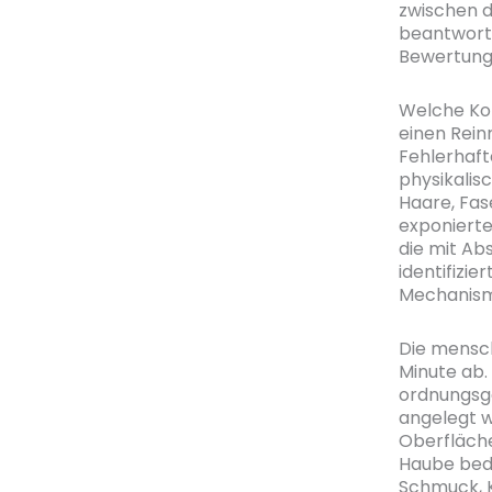
zwischen d
beantworte
Bewertung 
Welche Kon
einen Rein
Fehlerhaft
physikalis
Haare, Fas
exponierte
die mit Ab
identifizi
Mechanismu
Die mensch
Minute ab.
ordnungsge
angelegt we
Oberfläche
Haube bede
Schmuck, 