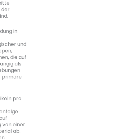
itte
 der
ind.
dung in
gischer und
ppen,
en, die auf
ängig als
gebungen
r primäre
ikeln pro
enfolge
auf
g von einer
erial ab.
en