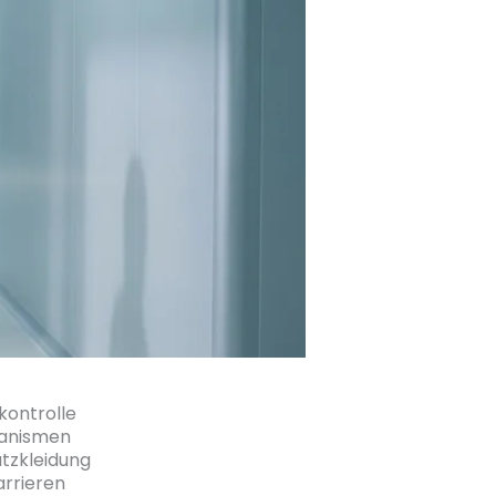
kontrolle
rganismen
utzkleidung
arrieren