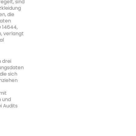
egelt, sind
zkleidung
n, die
daten
 14644,
, verlangt
al
 drei
rungsdaten
ie sich
Anziehen
mit
n und
i Audits