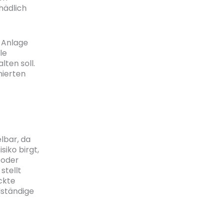
hädlich
r Anlage
le
ten soll.
nierten
lbar, da
siko birgt,
 oder
stellt
ckte
lständige