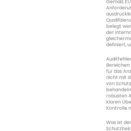
Gemäß EU-G
Anforderun
ausdrückli
Qualifizi
belegt wer
der intern
gleicherm
definiert, 
Auditfehle
Bereichen:
für das A
nicht mit 
von Schutz
behandeln,
robusten 
klaren Übe
Kontrolle
Was ist de
Schutzbek