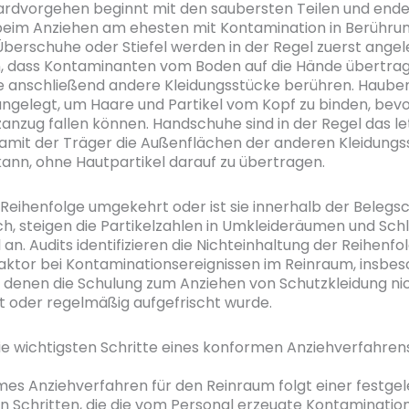
rdvorgehen beginnt mit den saubersten Teilen und ende
 beim Anziehen am ehesten mit Kontamination in Berühru
erschuhe oder Stiefel werden in der Regel zuerst angel
n, dass Kontaminanten vom Boden auf die Hände übertra
e anschließend andere Kleidungsstücke berühren. Haub
 angelegt, um Haare und Partikel vom Kopf zu binden, bevo
anzug fallen können. Handschuhe sind in der Regel das le
amit der Träger die Außenflächen der anderen Kleidungs
ann, ohne Hautpartikel darauf zu übertragen.
 Reihenfolge umgekehrt oder ist sie innerhalb der Belegs
ich, steigen die Partikelzahlen in Umkleideräumen und Sch
 an. Audits identifizieren die Nichteinhaltung der Reihenfo
Faktor bei Kontaminationsereignissen im Reinraum, insbes
n denen die Schulung zum Anziehen von Schutzkleidung ni
rt oder regelmäßig aufgefrischt wurde.
ie wichtigsten Schritte eines konformen Anziehverfahren
mes Anziehverfahren für den Reinraum folgt einer festge
n Schritten, die die vom Personal erzeugte Kontaminatio