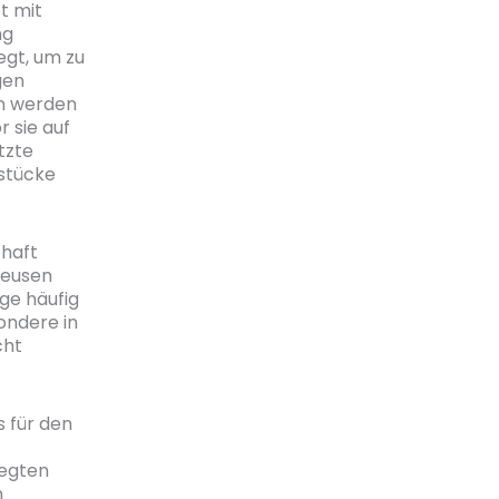
t mit
ng
egt, um zu
gen
en werden
r sie auf
tzte
stücke
chaft
leusen
lge häufig
ondere in
cht
s für den
legten
n