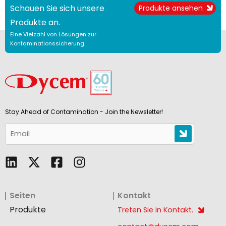
Schauen Sie sich unsere
Produkte ansehen
Produkte an.
Eine Vielzahl von Lösungen zur
Kontaminationssicherung.
Stay Ahead of Contamination - Join the Newsletter!
L
F
I
i
a
n
n
c
s
Seiten
Kontakt
k
e
t
e
b
a
Produkte
Treten Sie in Kontakt.
d
o
g