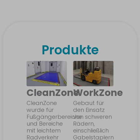
Produkte
CleanZone
WorkZone
CleanZone
Gebaut für
wurde für
den Einsatz
Fußgängerbereiche
von schweren
und Bereiche
Rädern,
mit leichtem
einschließlich
Radverkehr
Gabelstaplern