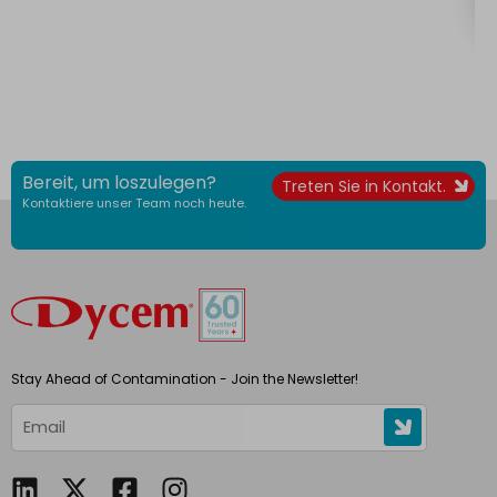
Bereit, um loszulegen?
Treten Sie in Kontakt.
Kontaktiere unser Team noch heute.
Stay Ahead of Contamination - Join the Newsletter!
L
F
I