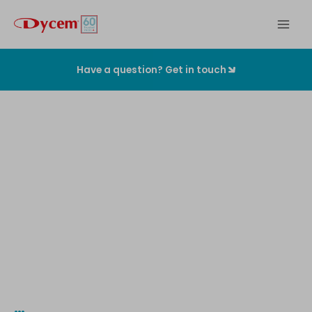
Zum
Inhalt
springen
Have a question? Get in touch
Die
originalen
Kontaminationskontrollmatten
…