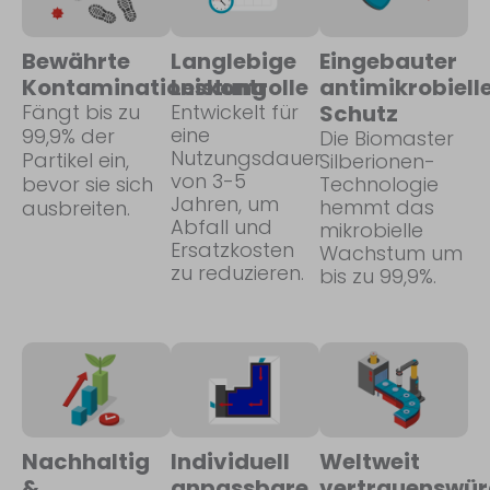
Bewährte
Langlebige
Eingebauter
Kontaminationskontrolle
Leistung
antimikrobiell
Fängt bis zu
Entwickelt für
Schutz
eine
99,9% der
Die Biomaster
Nutzungsdauer
Partikel ein,
Silberionen-
von 3-5
bevor sie sich
Technologie
Jahren, um
hemmt das
ausbreiten.
Abfall und
mikrobielle
Ersatzkosten
Wachstum um
zu reduzieren.
bis zu 99,9%.
Nachhaltig
Individuell
Weltweit
&
anpassbare
vertrauenswür