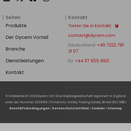
i
a
n
n
c
s
Seiten
Kontakt
k
e
t
e
b
a
Produkte
Treten Sie in Kontakt.
d
o
g
contact@dycem.com
Der Dycem Vorteil
i
o
r
Deutschland:
+49 7222 781
n
k
a
Branche
31 07
-
m
Dienstleistungen
EU:
+44 117 955 9921
s
q
Kontakt
u
a
r
© Urheberrecht
2026
Dycem Ltd | Eine Kapitalgesellschaft registriert in England
e
unter der Nummer 3239439 | Firmensitz: Ashley Trading Estate, Bristol BS2 9BB |
Geschäftsbedingungen
|
Datenschutzrichtlinie
|
Cookies
|
Sitemap