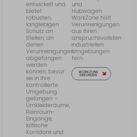
entwickelt und
und
bietet
Hubwagen.
robusten,
WorkZone hält
langlebigen
Verunreinigungen
Schutz an
aus Ihren
Stellen, an
anspruchsvollsten
denen
industriellen
Verunreinigungen
Umgebungen
abgefangen
fern.
werden
können, bevor
WORKZONE
ERKUNDEN
sie in Ihre
kontrollierte
Umgebung
gelangen –
Umkleideräume,
Reinraum-
Eingänge,
kritische
Korridore und