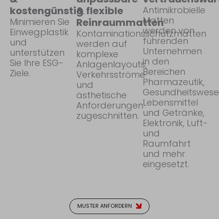
kostengünstig
& flexible
Antimikrobielle
Matten
Minimieren Sie
Reinraummatten
werden von
Einwegplastik
Kontaminationsschutzmatten
führenden
und
werden auf
Unternehmen
unterstützen
komplexe
in den
Sie Ihre ESG-
Anlagenlayouts,
Bereichen
Ziele.
Verkehrsströme
Pharmazeutik,
und
Gesundheitswese
ästhetische
Lebensmittel
Anforderungen
und Getränke,
zugeschnitten.
Elektronik, Luft-
und
Raumfahrt
und mehr
eingesetzt.
MUSTER ANFORDERN