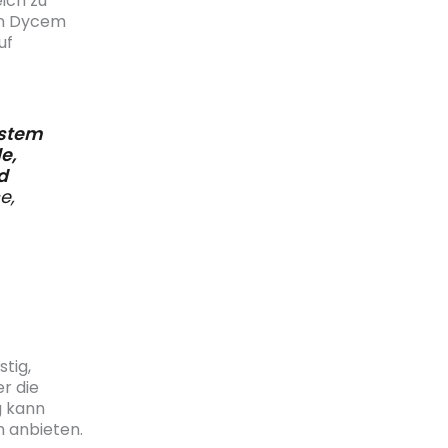
ich zu
en Dycem
uf
ystem
e,
d
e,
tig,
r die
g kann
 anbieten.