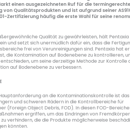
arkt einen ausgezeichneten Ruf für die termingerecht
g von Qualitätsprodukten und ist aufgrund seiner AS9
1-Zertifizierung häufig die erste Wahl für seine reno
ßergewöhnliche Qualität zu gewährleisten, hält Pentaxia
ein und setzt sich unermüdlich dafür ein, dass die Fertigu
sbereiche frei von Verunreinigungen sind. Pentaxia hat er
 ist, die Kontamination auf Bodenebene zu kontrollieren, u
entschieden, um seine derzeitige Methode zur Kontrolle 
tion auf Bodenebene zu verbessern.
E
Hauptanforderung an die Kontaminationskontrolle ist das
gern und schweren Rädern in die Kontrollbereiche für
r (Foreign Object Debris, FOD). In diesen FOD-Bereich
aßnahmen ergriffen, um das Eindringen von Fremdkörper
u verhindern, die die Produkte möglicherweise beschäd
gen könnten.