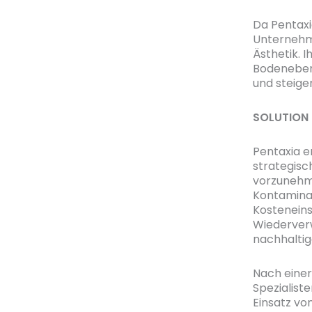
Da Pentaxi
Unternehm
Ästhetik. I
Bodenebene
und steiger
SOLUTION
Pentaxia e
strategisc
vorzunehm
Kontaminat
Kosteneins
Wiederver
nachhaltig
Nach eine
Spezialist
Einsatz vo