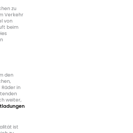
chen zu
em Verkehr
el von
uft beim
ies
en
um den
chen,
 Räder in
eitenden
h weiter,
ntladungen
ität ist