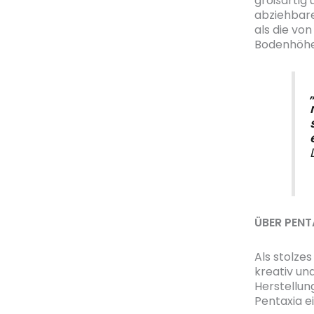
großartig 
abziehbar
als die vo
Bodenhöhe
ÜBER PENT
Als stolze
kreativ un
Herstellun
Pentaxia e