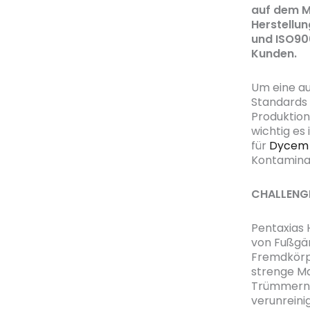
auf dem M
Herstellun
und ISO900
Kunden.
Um eine au
Standards 
Produktion
wichtig es
für
Dycem
Kontamina
CHALLENG
Pentaxias 
von Fußgän
Fremdkörpe
strenge M
Trümmern z
verunreini