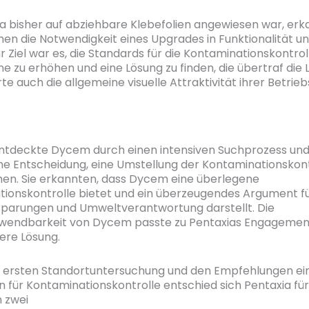
a bisher auf abziehbare Klebefolien angewiesen war, erk
en die Notwendigkeit eines Upgrades
in
Funktionalität u
hr Ziel war es, die Standards für die Kontaminationskontrol
 zu erhöhen und eine Lösung zu finden, die
übertraf die 
te auch die allgemeine visuelle Attraktivität ihrer Betrie
ntdeckte Dycem durch einen intensiven Suchprozess und 
he Entscheidung, eine Umstellung der Kontaminationskont
en. Sie erkannten, dass Dycem eine überlegene
ionskontrolle bietet und ein überzeugendes Argument f
parungen und Umweltverantwortung darstellt. Die
wendbarkeit von Dycem passte zu Pentaxias Engagement
ere Lösung.
r ersten Standortuntersuchung und den Empfehlungen e
en für Kontaminationskontrolle entschied sich Pentaxia fü
n zwei