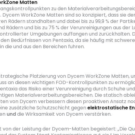
rkZone Matten
angskontrollpunkten zu den Materialverarbeitungsberei
en. Dycem WorkZone Matten sind so konzipiert, dass sie d
en Rädern standhalten und dabei bis zu 99,9 % der Partik
d Rädern und bis zu 75 % der Verunreinigungen aus der L
ontrollierter Umgebungen auffangen und zurückhalten. D
den Bedürfnissen von Pentaxia, da sie häufig mit schwer
in die und aus den Bereichen fuhren.
strategische Platzierung von Dycem WorkZone Matten, 
uss an diesen wichtigen FOD-Kontrollpunkten zu ermögli
Pentaxia das Risiko einer Verunreinigung durch Schuhe und
htigen Materialverarbeitungsbereichen. Die statisch abl
ten von Dycem verbessern diesen proaktiven Ansatz noc
eine zusätzliche Schutzschicht gegen
elektrostatische E
den
und
die Wirksamkeit von Dycem verstärken.
st von der Leistung der Dycem-Matten begeistert: „Die Qual