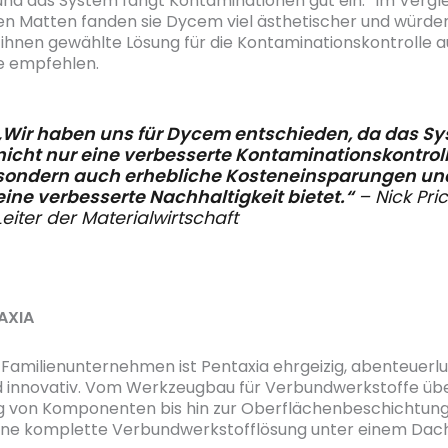
und das System fängt Kontaminationen gut ein.“ Im Vergle
en Matten fanden sie Dycem viel ästhetischer und würd
n ihnen gewählte Lösung für die Kontaminationskontrolle a
 empfehlen.
„Wir haben uns für Dycem entschieden, da das S
nicht nur eine verbesserte Kontaminationskontroll
sondern auch erhebliche Kosteneinsparungen un
eine verbesserte Nachhaltigkeit bietet.“
– Nick Pric
Leiter der Materialwirtschaft
AXIA
s Familienunternehmen ist Pentaxia ehrgeizig, abenteuerlus
d innovativ. Vom Werkzeugbau für Verbundwerkstoffe übe
g von Komponenten bis hin zur Oberflächenbeschichtun
ine komplette Verbundwerkstofflösung unter einem Dach