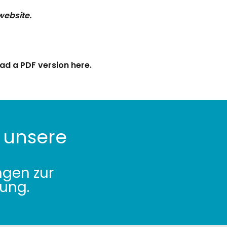
 website.
d a PDF version here.
 unsere
ngen zur
ung.