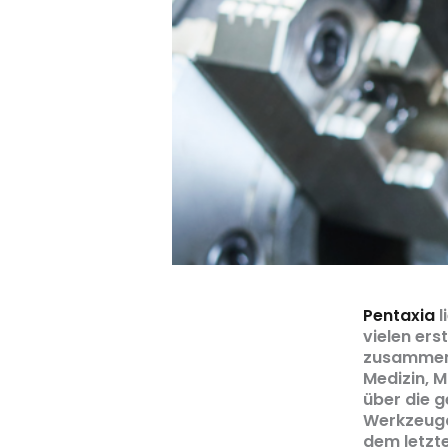
Pentaxia
l
vielen er
zusammenz
Medizin, M
über die g
Werkzeugd
dem letzt