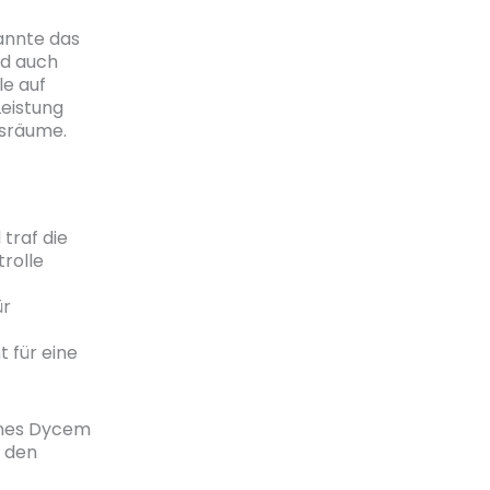
annte das
nd auch
le auf
Leistung
bsräume.
traf die
rolle
ür
 für eine
ines Dycem
r den