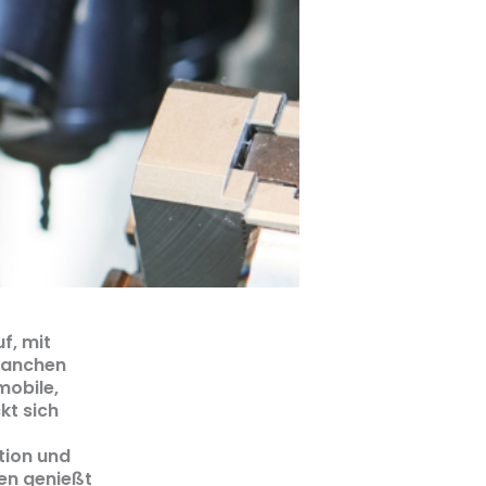
f, mit
Branchen
mobile,
kt sich
tion und
en genießt