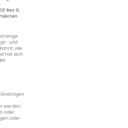
e
100 Rev D
mmierten
 strenge
ngs- und
kannt, wie
nd hat sich
der
 Eindringen
en werden
n oder
igen oder