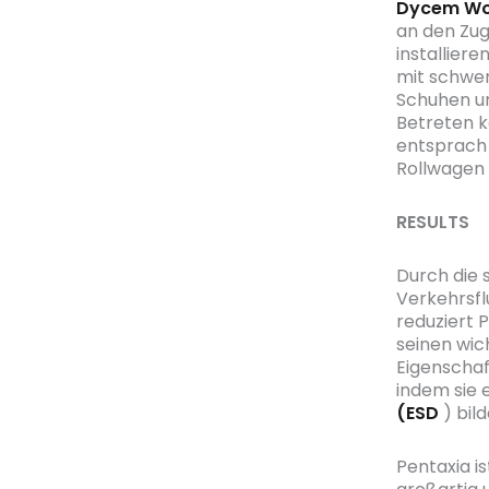
Dycem Wo
an den Zug
installier
mit schwer
Schuhen un
Betreten k
entsprach 
Rollwagen 
RESULTS
Durch die 
Verkehrsfl
reduziert 
seinen wic
Eigenschaf
indem sie 
(ESD
) bil
Pentaxia i