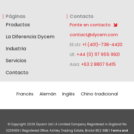
i
a
n
n
c
s
Páginas
Contacto
k
e
t
e
b
a
Productos
Ponte en contacto
d
o
g
contact@dycem.com
La Diferencia Dycem
i
o
r
EE.UU:
+1 (401)-738-4420
n
k
a
Industria
-
m
UE:
+44 (0) 117 955 9921
Servicios
s
Asia:
+63 2 8807 6415
q
Contacto
u
a
r
Francés
Alemán
Inglés
Chino tradicional
e
© Copyright
2026
Dycem Ltd | A Limited Company Registered in England No
3239439 | Registered Office: Ashley Trading Estate, Bristol BS2 9BB |
Terms and