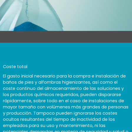
Coste total
El gasto inicial necesario para la compra e instalación de
baños de pies y alfombras higienizantes, así como el
coste continuo del almacenamiento de las soluciones y
los productos químicos requeridos, pueden dispararse
rápidamente, sobre todo en el caso de instalaciones de
mayor tamaño con volúmenes más grandes de personas
y producción. Tampoco pueden ignorarse los costes
ocultos resultantes del tiempo de inactividad de los
empleados para su uso y mantenimiento, ni las
potenciales demandas en materia de seguridad y salud o