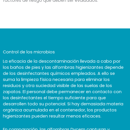
factores de riesgo que deben ser evaluados.
Control de los microbios
La eficacia de la descontaminación llevada a cabo por
los baños de pies y las alfombras higienizantes depende
de los desinfectantes químicos empleados. A ello se
suma la limpieza física necesaria para eliminar los
residuos y otra suciedad visible de las suelas de los
zapatos. El personal debe permanecer en contacto con
los desinfectantes el tiempo suficiente para que
desarrollen todo su potencial. Si hay demasiada materia
orgánica acumulada en el contenedor, los productos
higienizantes pueden resultar menos eficaces.
En comparación, las alfombras Dycem capturan y