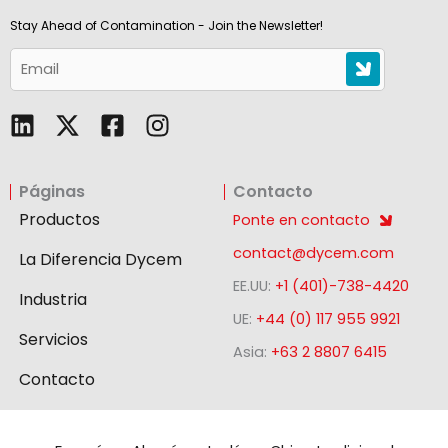
Stay Ahead of Contamination - Join the Newsletter!
L
F
I
i
a
n
n
c
s
Páginas
Contacto
k
e
t
e
b
a
Productos
Ponte en contacto
d
o
g
contact@dycem.com
La Diferencia Dycem
i
o
r
EE.UU:
+1 (401)-738-4420
n
k
a
Industria
-
m
UE:
+44 (0) 117 955 9921
Servicios
s
Asia:
+63 2 8807 6415
q
Contacto
u
a