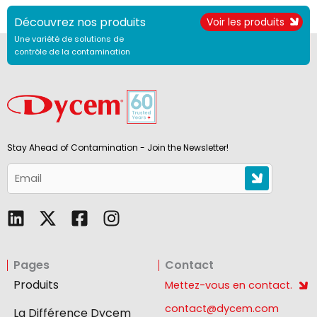
Découvrez nos produits
Voir les produits
Une variété de solutions de
contrôle de la contamination
Stay Ahead of Contamination - Join the Newsletter!
L
F
I
i
a
n
n
c
s
Pages
Contact
k
e
t
e
b
a
Produits
Mettez-vous en contact.
d
o
g
contact@dycem.com
La Différence Dycem