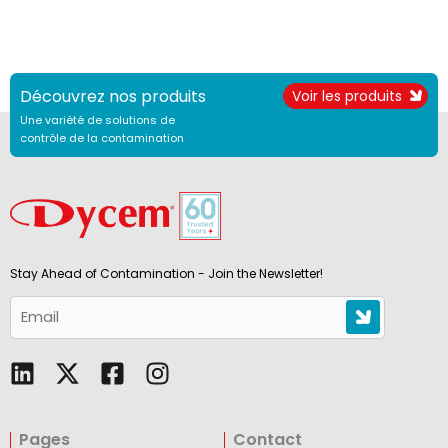
Découvrez nos produits
Voir les produits
Une variété de solutions de
contrôle de la contamination
Stay Ahead of Contamination - Join the Newsletter!
L
F
I
i
a
n
n
c
s
Pages
Contact
k
e
t