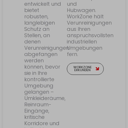
entwickelt und
und
bietet
Hubwagen.
robusten,
WorkZone hält
langlebigen
Verunreinigungen
Schutz an
aus Ihren
Stellen, an
anspruchsvollsten
denen
industriellen
Verunreinigungen
Umgebungen
abgefangen
fern.
werden
können, bevor
WORKZONE
ERKUNDEN
sie in Ihre
kontrollierte
Umgebung
gelangen –
Umkleideräume,
Reinraum-
Eingänge,
kritische
Korridore und