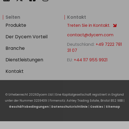
i
a
n
n
c
s
Seiten
Kontakt
k
e
t
e
b
a
Produkte
Treten Sie in Kontakt.
d
o
g
contact@dycem.com
Der Dycem Vorteil
i
o
r
Deutschland:
+49 7222 781
n
k
a
Branche
31 07
-
m
Dienstleistungen
EU:
+44 117 955 9921
s
q
Kontakt
u
a
r
© Urheberrecht
2026
Dycem Ltd | Eine Kapitalgesellschaft registriert in England
e
unter der Nummer 3239439 | Firmensitz: Ashley Trading Estate, Bristol BS2 9BB |
Geschäftsbedingungen
|
Datenschutzrichtlinie
|
Cookies
|
Sitemap