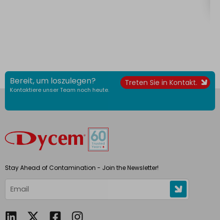
Bereit, um loszulegen?
Treten Sie in Kontakt.
Kontaktiere unser Team noch heute.
Stay Ahead of Contamination - Join the Newsletter!
L
F
I