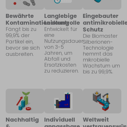
Bewährte
Langlebige
Eingebauter
Kontaminationskontrolle
Leistung
antimikrobiell
Fängt bis zu
Entwickelt für
Schutz
eine
99,9% der
Die Biomaster
Nutzungsdauer
Partikel ein,
Silberionen-
von 3-5
bevor sie sich
Technologie
Jahren, um
hemmt das
ausbreiten.
Abfall und
mikrobielle
Ersatzkosten
Wachstum um
zu reduzieren.
bis zu 99,9%.
Nachhaltig
Individuell
Weltweit
&
anpassbare
vertrauenswür