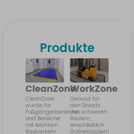
Produkte
CleanZone
WorkZone
CleanZone
Gebaut für
wurde für
den Einsatz
Fußgängerbereiche
von schweren
und Bereiche
Rädern,
mit leichtem
einschließlich
Radverkehr
Gabelstaplern