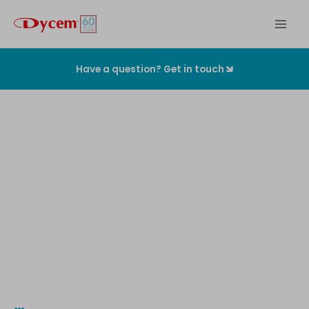
Zum
Inhalt
springen
Have a question? Get in touch
Die
originalen
Kontaminationskontrollmatten
…