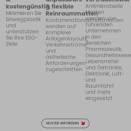
kostengünstig
& flexible
Antimikrobielle
Matten
Minimieren Sie
Reinraummatten
werden von
Einwegplastik
Kontaminationsschutzmatten
führenden
und
werden auf
Unternehmen
unterstützen
komplexe
in den
Sie Ihre ESG-
Anlagenlayouts,
Bereichen
Ziele.
Verkehrsströme
Pharmazeutik,
und
Gesundheitswese
ästhetische
Lebensmittel
Anforderungen
und Getränke,
zugeschnitten.
Elektronik, Luft-
und
Raumfahrt
und mehr
eingesetzt.
MUSTER ANFORDERN