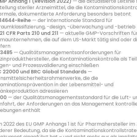
MP Anhang 1 (Revision 2022)
— die aktualisierte Leitlinie 
tellung steriler Arzneimittel, die die Kontaminationskontro
formale, dokumentierte Anforderung besonders betont
14644-Reihe
— der internationale Standard für
raumklassifizierung, -design, -überwachung und -betrieb
21 CFR Parts 210 und 211
— aktuelle GMP-Vorschriften fü
maunternehmen, die auf dem US-Markt tätig sind oder d
efern
13485
— Qualitätsmanagementsanforderungen für
zinprodukthersteller, die Kontaminationskontrolle als Teil
gen- und Prozessvalidierung einschließen
 22000 und BRC Global Standards
—
nsmittelsicherheitsrahmenwerke, die die
aminationsprävention in der Lebensmittel- und
änkeproduktion adressieren
100
— der Qualitätsmanagementsstandard für die Luft- u
fahrt, der Anforderungen an das Management kontrollie
ebungen enthält
on 2022 des EU GMP Anhangs 1 ist für Pharmahersteller im
erer Bedeutung, da sie die Kontaminationskontrollstrate
tdokument eingeführt hat – und nicht mehr nur als implizit