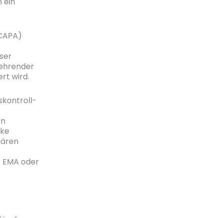
 ein
(CAPA)
ser
kehrender
ert wird.
skontroll-
en
rke
mären
r EMA oder