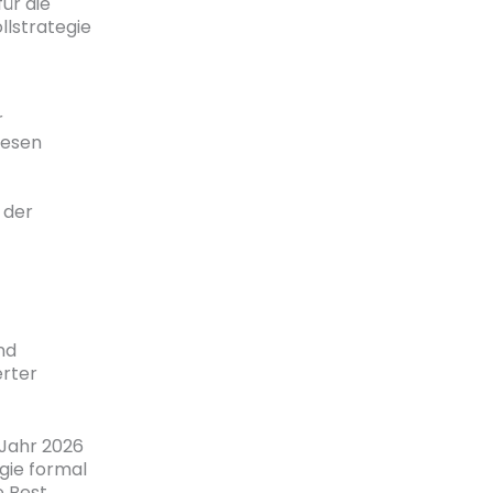
für die
llstrategie
r
iesen
 der
nd
rter
 Jahr 2026
gie formal
e Best