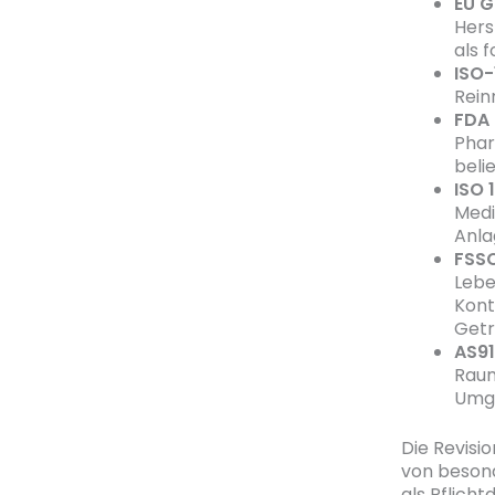
EU G
Hers
als 
ISO-
Rein
FDA 
Phar
beli
ISO 
Medi
Anla
FSSC
Lebe
Kont
Getr
AS9
Raum
Umg
Die Revisi
von besond
als Pflich