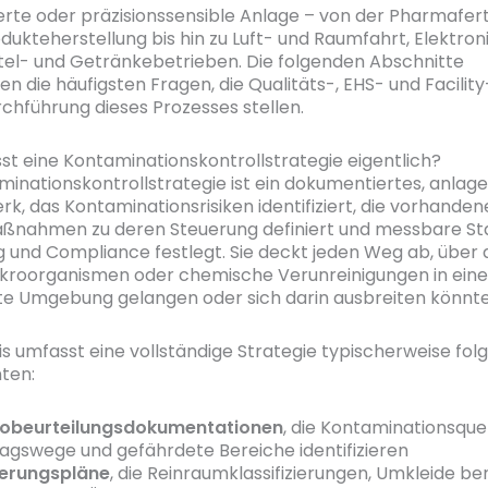
ierte oder präzisionssensible Anlage – von der Pharmafer
dukteherstellung bis hin zu Luft- und Raumfahrt, Elektron
el- und Getränkebetrieben. Die folgenden Abschnitte
n die häufigsten Fragen, die Qualitäts-, EHS- und Facili
rchführung dieses Prozesses stellen.
t eine Kontaminationskontrollstrategie eigentlich?
minationskontrollstrategie ist ein dokumentiertes, anlag
, das Kontaminationsrisiken identifiziert, die vorhanden
aßnahmen zu deren Steuerung definiert und messbare S
ng und Compliance festlegt. Sie deckt jeden Weg ab, über
Mikroorganismen oder chemische Verunreinigungen in eine
rte Umgebung gelangen oder sich darin ausbreiten könnte
xis umfasst eine vollständige Strategie typischerweise fo
ten:
kobeurteilungsdokumentationen
, die Kontaminationsquel
ragswege und gefährdete Bereiche identifizieren
erungspläne
, die Reinraumklassifizierungen, Umkleide be