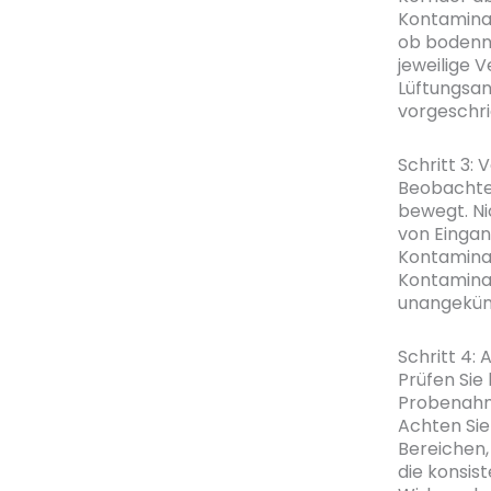
Kontaminat
ob bodenna
jeweilige V
Lüftungsan
vorgeschri
Schritt 3:
Beobachten
bewegt. Ni
von Einga
Kontamina
Kontaminat
unangekünd
Schritt 4
Prüfen Sie
Probenahm
Achten Sie
Bereichen,
die konsis