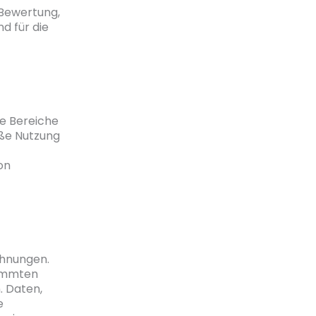
 Bewertung,
d für die
te Bereiche
äße Nutzung
on
hnungen.
timmten
. Daten,
e