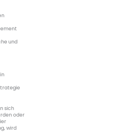
en
agement
iche und
in
Strategie
n sich
erden oder
ier
g, wird