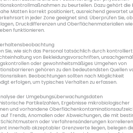
ionskontrollmaßnahmen zu beurteilen. Dazu gehört die
he Matten korrekt positioniert, ausreichend gewartet un
erkehrsart in jeder Zone geeignet sind. Überprüfen Sie, ob
lagen, Druckdifferenzen und Oberflächenmaterialien wie
eben funktionieren.
 Verhaltensbeobachtung
 Sie, wie sich das Personal tatsächlich durch kontrollier
chteinhaltung von Bekleidungsvorschriften, unsachgem
ngskontrollen oder gewohnheitsmäßiges Umgehen von
tionsbarrieren gehören zu den bedeutendsten Quellen v
ionsrisiken. Beobachtungen sollten nach Möglichkeit
igt erfolgen, um typisches Verhalten zu erfassen.
: Analyse der Umgebungsüberwachungsdaten
 historische Partikelzahlen, Ergebnisse mikrobiologischer
en und vorhandene Oberflächenkontaminationsaufzeic
 auf Trends, Anomalien oder Abweichungen, die mit bes
 Schichtmustern oder Verfahrensänderungen korrelieren
tent innerhalb akzeptabler Grenzwerte liegen, belegen di