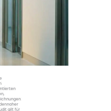
e
n
ntierten
en,
eichnungen
odennaher
t gilt für