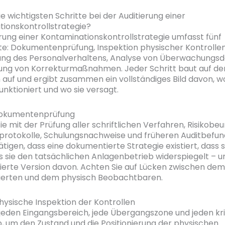
e wichtigsten Schritte bei der Auditierung einer
ionskontrollstrategie?
erung einer Kontaminationskontrollstrategie umfasst fünf
te: Dokumentenprüfung, Inspektion physischer Kontrollen
ng des Personalverhaltens, Analyse von Überwachungsd
erung von Korrekturmaßnahmen. Jeder Schritt baut auf d
 auf und ergibt zusammen ein vollständiges Bild davon, w
unktioniert und wo sie versagt.
 Dokumentenprüfung
e mit der Prüfung aller schriftlichen Verfahren, Risikobeu
protokolle, Schulungsnachweise und früheren Auditbefunde
ätigen, dass eine dokumentierte Strategie existiert, dass s
ss sie den tatsächlichen Anlagenbetrieb widerspiegelt – u
isierte Version davon. Achten Sie auf Lücken zwischen dem
erten und dem physisch Beobachtbaren.
Physische Inspektion der Kontrollen
jeden Eingangsbereich, jede Übergangszone und jeden kr
b, um den Zustand und die Positionierung der physischen