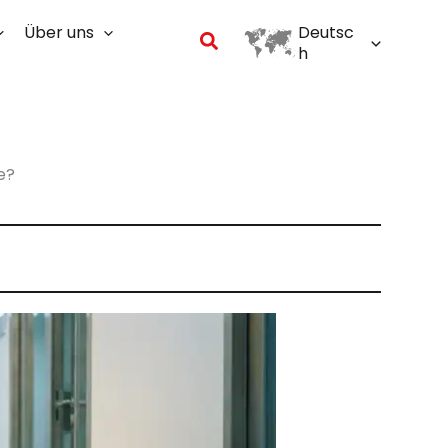
Über uns
Deutsc
Suchen
h
e?