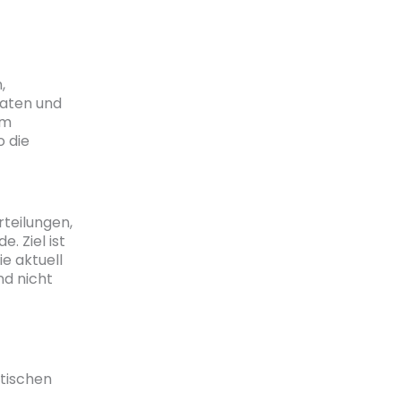
,
aten und
em
o die
rteilungen,
. Ziel ist
ie aktuell
nd nicht
itischen