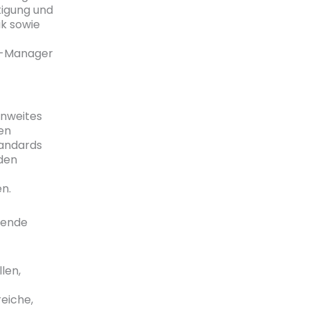
tigung und
ik sowie
ty-Manager
enweites
en
tandards
 den
n.
lgende
len,
reiche,