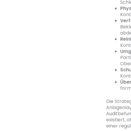
Schl
Phy
Kont
Verf
Bekl
abd
Rein
Kont
Umg
Part
Ober
Sch
Kont
Über
form
Die Strateg
Anlagenlay
Auditbefun
existiert,
einer regu