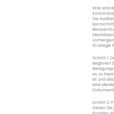
Was sind di
Kontaminat
Die Auditi
Kernschrit
Beobachtu
Identifizi
vorherigen
Strategie f
Schritt 1:
Beginnen Si
Reinigungs
es, zu best
ist und da
eine ideal
Dokumenti
Schritt 2: 
Gehen Sie 
Korridor a