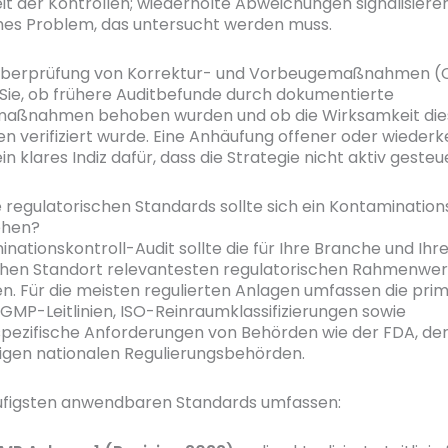
t der Kontrollen; wiederholte Abweichungen signalisieren
es Problem, das untersucht werden muss.
: Überprüfung von Korrektur- und Vorbeugemaßnahmen 
 Sie, ob frühere Auditbefunde durch dokumentierte
maßnahmen behoben wurden und ob die Wirksamkeit die
verifiziert wurde. Eine Anhäufung offener oder wieder
in klares Indiz dafür, dass die Strategie nicht aktiv gesteu
 regulatorischen Standards sollte sich ein Kontamination
ehen?
inationskontroll-Audit sollte die für Ihre Branche und Ihr
chen Standort relevantesten regulatorischen Rahmenwe
n. Für die meisten regulierten Anlagen umfassen die pri
GMP-Leitlinien, ISO-Reinraumklassifizierungen sowie
pezifische Anforderungen von Behörden wie der FDA, de
igen nationalen Regulierungsbehörden.
ufigsten anwendbaren Standards umfassen: