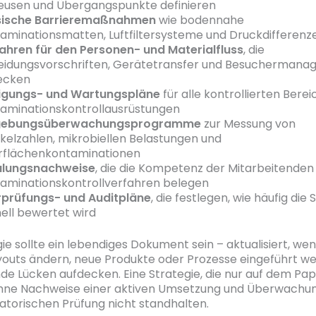
eusen und Übergangspunkte definieren
sische Barrieremaßnahmen
wie bodennahe
aminationsmatten, Luftfiltersysteme und Druckdifferenz
ahren für den Personen- und Materialfluss
, die
eidungsvorschriften, Gerätetransfer und Besucherman
ecken
igungs- und Wartungspläne
für alle kontrollierten Bere
aminationskontrollausrüstungen
ebungsüberwachungsprogramme
zur Messung von
ikelzahlen, mikrobiellen Belastungen und
flächenkontaminationen
ulungsnachweise
, die die Kompetenz der Mitarbeitenden 
aminationskontrollverfahren belegen
prüfungs- und Auditpläne
, die festlegen, wie häufig die 
ell bewertet wird
ie sollte ein lebendiges Dokument sein – aktualisiert, wen
outs ändern, neue Produkte oder Prozesse eingeführt w
de Lücken aufdecken. Eine Strategie, die nur auf dem Pap
 ohne Nachweise einer aktiven Umsetzung und Überwachun
latorischen Prüfung nicht standhalten.