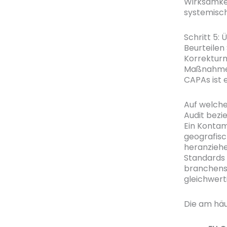
Wirksamkei
systemisch
Schritt 5
Beurteilen
Korrektur
Maßnahmen 
CAPAs ist e
Auf welche
Audit bezi
Ein Kontam
geografis
heranziehe
Standards 
branchens
gleichwert
Die am hä