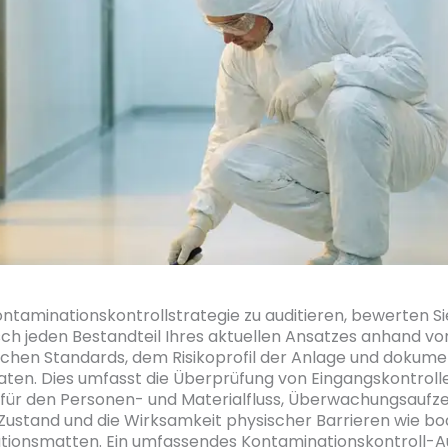
ntaminationskontrollstrategie zu auditieren, bewerten Si
ch jeden Bestandteil Ihres aktuellen Ansatzes anhand vo
schen Standards, dem Risikoprofil der Anlage und dokume
aten. Dies umfasst die Überprüfung von Eingangskontroll
für den Personen- und Materialfluss, Überwachungsaufz
Zustand und die Wirksamkeit physischer Barrieren wie b
ionsmatten. Ein umfassendes Kontaminationskontroll-Audi