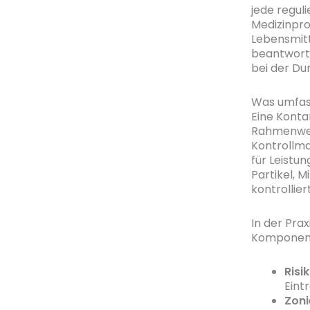
jede regul
Medizinpro
Lebensmitt
beantworte
bei der Du
Was umfass
Eine Konta
Rahmenwerk
Kontrollm
für Leistu
Partikel, 
kontrollie
In der Pra
Komponen
Risi
Eint
Zoni