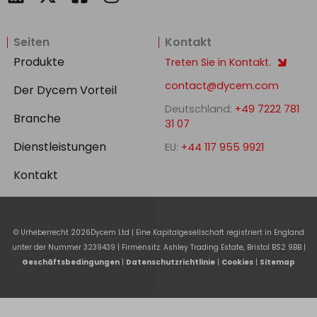
i
a
n
n
c
s
Seiten
Kontakt
k
e
t
e
b
a
Produkte
Treten Sie in Kontakt.
d
o
g
contact@dycem.com
Der Dycem Vorteil
i
o
r
Deutschland:
+49 7222 781
n
k
a
Branche
31 07
-
m
Dienstleistungen
EU:
+44 117 955 9921
s
q
Kontakt
u
a
r
© Urheberrecht
2026
Dycem Ltd | Eine Kapitalgesellschaft registriert in England
e
unter der Nummer 3239439 | Firmensitz: Ashley Trading Estate, Bristol BS2 9BB |
Geschäftsbedingungen
|
Datenschutzrichtlinie
|
Cookies
|
Sitemap