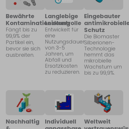
Bewährte
Langlebige
Eingebauter
Kontaminationskontrolle
Leistung
antimikrobiell
Fängt bis zu
Entwickelt für
Schutz
eine
99,9% der
Die Biomaster
Nutzungsdauer
Partikel ein,
Silberionen-
von 3-5
bevor sie sich
Technologie
Jahren, um
hemmt das
ausbreiten.
Abfall und
mikrobielle
Ersatzkosten
Wachstum um
zu reduzieren.
bis zu 99,9%.
Nachhaltig
Individuell
Weltweit
&
anpassbare
vertrauenswür