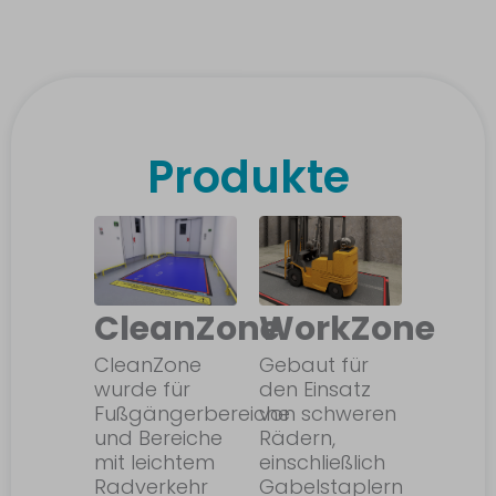
Produkte
CleanZone
WorkZone
CleanZone
Gebaut für
wurde für
den Einsatz
Fußgängerbereiche
von schweren
und Bereiche
Rädern,
mit leichtem
einschließlich
Radverkehr
Gabelstaplern