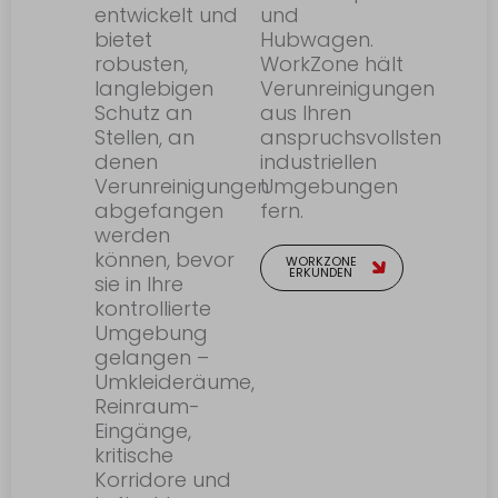
entwickelt und
und
bietet
Hubwagen.
robusten,
WorkZone hält
langlebigen
Verunreinigungen
Schutz an
aus Ihren
Stellen, an
anspruchsvollsten
denen
industriellen
Verunreinigungen
Umgebungen
abgefangen
fern.
werden
können, bevor
WORKZONE
ERKUNDEN
sie in Ihre
kontrollierte
Umgebung
gelangen –
Umkleideräume,
Reinraum-
Eingänge,
kritische
Korridore und