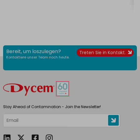
Bereit, um loszulegen?
Treten Sie in Kontakt.
Kontaktiere unser Team noch heute.
Stay Ahead of Contamination - Join the Newsletter!
L
F
I