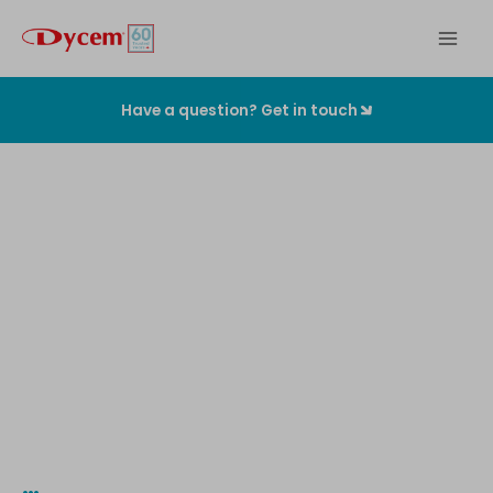
Zum
Inhalt
springen
Have a question? Get in touch
Die
originalen
Kontaminationskontrollmatten
…