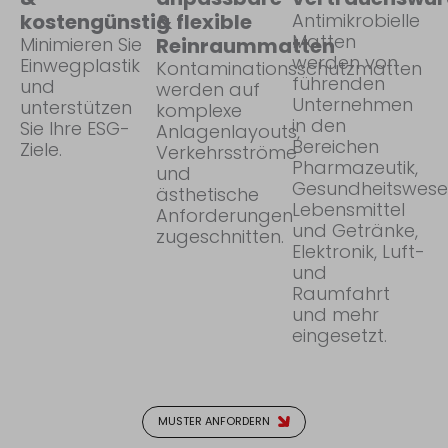
kostengünstig
& flexible
Antimikrobielle
Matten
Minimieren Sie
Reinraummatten
werden von
Einwegplastik
Kontaminationsschutzmatten
führenden
und
werden auf
Unternehmen
unterstützen
komplexe
in den
Sie Ihre ESG-
Anlagenlayouts,
Bereichen
Ziele.
Verkehrsströme
Pharmazeutik,
und
Gesundheitswese
ästhetische
Lebensmittel
Anforderungen
und Getränke,
zugeschnitten.
Elektronik, Luft-
und
Raumfahrt
und mehr
eingesetzt.
MUSTER ANFORDERN