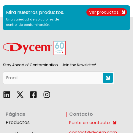
Mira nuestros productos.
Ver productos.
Una variedad de soluciones de
control de contaminación.
Stay Ahead of Contamination - Join the Newsletter!
L
F
I
i
a
n
n
c
s
Páginas
Contacto
k
e
t
e
b
a
Productos
Ponte en contacto
d
o
g
contact@dycem.com