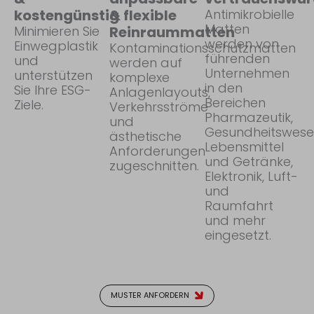
kostengünstig
& flexible
Antimikrobielle
Matten
Minimieren Sie
Reinraummatten
werden von
Einwegplastik
Kontaminationsschutzmatten
führenden
und
werden auf
Unternehmen
unterstützen
komplexe
in den
Sie Ihre ESG-
Anlagenlayouts,
Bereichen
Ziele.
Verkehrsströme
Pharmazeutik,
und
Gesundheitswese
ästhetische
Lebensmittel
Anforderungen
und Getränke,
zugeschnitten.
Elektronik, Luft-
und
Raumfahrt
und mehr
eingesetzt.
MUSTER ANFORDERN