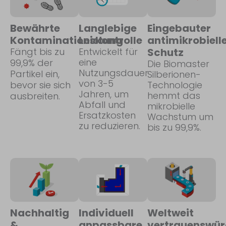
Bewährte
Langlebige
Eingebauter
Kontaminationskontrolle
Leistung
antimikrobiell
Fängt bis zu
Entwickelt für
Schutz
eine
99,9% der
Die Biomaster
Nutzungsdauer
Partikel ein,
Silberionen-
von 3-5
bevor sie sich
Technologie
Jahren, um
hemmt das
ausbreiten.
Abfall und
mikrobielle
Ersatzkosten
Wachstum um
zu reduzieren.
bis zu 99,9%.
Nachhaltig
Individuell
Weltweit
&
anpassbare
vertrauenswür