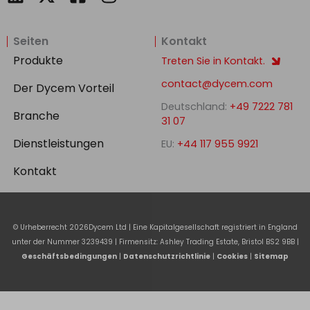
i
a
n
n
c
s
Seiten
Kontakt
k
e
t
e
b
a
Produkte
Treten Sie in Kontakt.
d
o
g
contact@dycem.com
Der Dycem Vorteil
i
o
r
Deutschland:
+49 7222 781
n
k
a
Branche
31 07
-
m
Dienstleistungen
EU:
+44 117 955 9921
s
q
Kontakt
u
a
r
© Urheberrecht
2026
Dycem Ltd | Eine Kapitalgesellschaft registriert in England
e
unter der Nummer 3239439 | Firmensitz: Ashley Trading Estate, Bristol BS2 9BB |
Geschäftsbedingungen
|
Datenschutzrichtlinie
|
Cookies
|
Sitemap