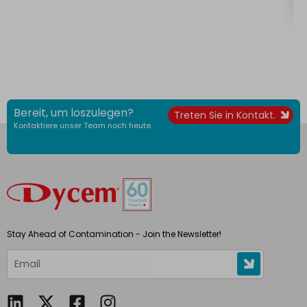
Bereit, um loszulegen?
Treten Sie in Kontakt.
Kontaktiere unser Team noch heute.
Stay Ahead of Contamination - Join the Newsletter!
L
F
I