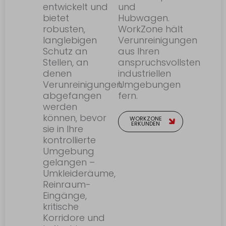
entwickelt und
und
bietet
Hubwagen.
robusten,
WorkZone hält
langlebigen
Verunreinigungen
Schutz an
aus Ihren
Stellen, an
anspruchsvollsten
denen
industriellen
Verunreinigungen
Umgebungen
abgefangen
fern.
werden
können, bevor
WORKZONE
ERKUNDEN
sie in Ihre
kontrollierte
Umgebung
gelangen –
Umkleideräume,
Reinraum-
Eingänge,
kritische
Korridore und