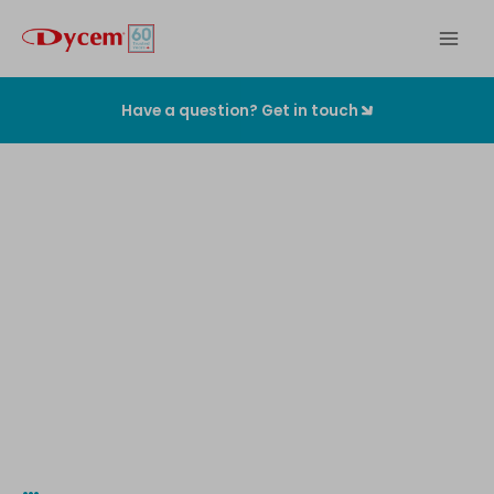
Zum
Inhalt
springen
Have a question? Get in touch
Die
originalen
Kontaminationskontrollmatten
…