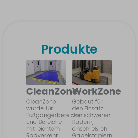
Produkte
CleanZone
WorkZone
CleanZone
Gebaut für
wurde für
den Einsatz
Fußgängerbereiche
von schweren
und Bereiche
Rädern,
mit leichtem
einschließlich
Radverkehr
Gabelstaplern