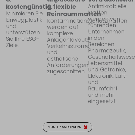
kostengünstig
& flexible
Antimikrobielle
Matten
Minimieren Sie
Reinraummatten
werden von
Einwegplastik
Kontaminationsschutzmatten
führenden
und
werden auf
Unternehmen
unterstützen
komplexe
in den
Sie Ihre ESG-
Anlagenlayouts,
Bereichen
Ziele.
Verkehrsströme
Pharmazeutik,
und
Gesundheitswese
ästhetische
Lebensmittel
Anforderungen
und Getränke,
zugeschnitten.
Elektronik, Luft-
und
Raumfahrt
und mehr
eingesetzt.
MUSTER ANFORDERN