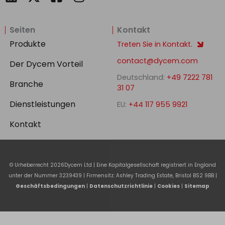
i
a
n
n
c
s
Seiten
Kontakt
k
e
t
e
b
a
Produkte
Treten Sie in Kontakt.
d
o
g
contact@dycem.com
Der Dycem Vorteil
i
o
r
Deutschland:
+49 7222 781
n
k
a
Branche
31 07
-
m
Dienstleistungen
EU:
+44 117 955 9921
s
q
Kontakt
u
a
r
© Urheberrecht
2026
Dycem Ltd | Eine Kapitalgesellschaft registriert in England
e
unter der Nummer 3239439 | Firmensitz: Ashley Trading Estate, Bristol BS2 9BB |
Geschäftsbedingungen
|
Datenschutzrichtlinie
|
Cookies
|
Sitemap