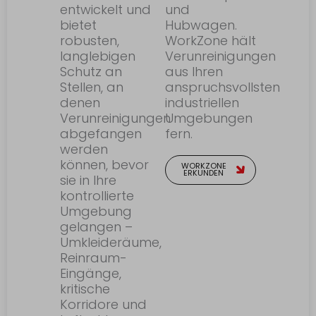
entwickelt und
und
bietet
Hubwagen.
robusten,
WorkZone hält
langlebigen
Verunreinigungen
Schutz an
aus Ihren
Stellen, an
anspruchsvollsten
denen
industriellen
Verunreinigungen
Umgebungen
abgefangen
fern.
werden
können, bevor
WORKZONE
ERKUNDEN
sie in Ihre
kontrollierte
Umgebung
gelangen –
Umkleideräume,
Reinraum-
Eingänge,
kritische
Korridore und