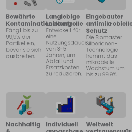
Bewährte
Langlebige
Eingebauter
Kontaminationskontrolle
Leistung
antimikrobiell
Fängt bis zu
Entwickelt für
Schutz
eine
99,9% der
Die Biomaster
Nutzungsdauer
Partikel ein,
Silberionen-
von 3-5
bevor sie sich
Technologie
Jahren, um
hemmt das
ausbreiten.
Abfall und
mikrobielle
Ersatzkosten
Wachstum um
zu reduzieren.
bis zu 99,9%.
Nachhaltig
Individuell
Weltweit
&
anpassbare
vertrauenswür