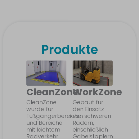
Produkte
CleanZone
WorkZone
CleanZone
Gebaut für
wurde für
den Einsatz
Fußgängerbereiche
von schweren
und Bereiche
Rädern,
mit leichtem
einschließlich
Radverkehr
Gabelstaplern