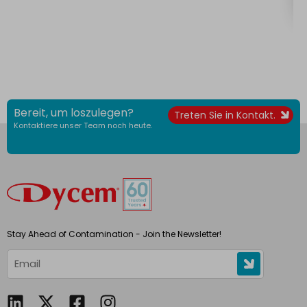
Bereit, um loszulegen?
Treten Sie in Kontakt.
Kontaktiere unser Team noch heute.
Stay Ahead of Contamination - Join the Newsletter!
L
F
I