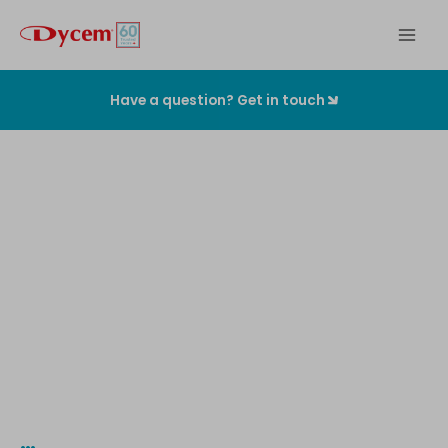
Zum
Inhalt
springen
Have a question? Get in touch
Die
originalen
Kontaminationskontrollmatten
…