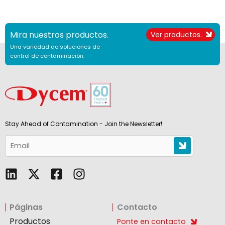
Mira nuestros productos.
Ver productos.
Una variedad de soluciones de
control de contaminación.
Stay Ahead of Contamination - Join the Newsletter!
L
F
I
i
a
n
n
c
s
Páginas
Contacto
k
e
t
e
b
a
Productos
Ponte en contacto