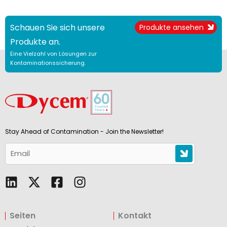
Schauen Sie sich unsere
Produkte ansehen
Produkte an.
Eine Vielzahl von Lösungen zur
Kontaminationssicherung.
Stay Ahead of Contamination - Join the Newsletter!
L
F
I
i
a
n
n
c
s
Seiten
Kontakt
k
e
t