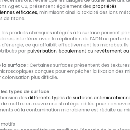
récentes ont révélé que les alliages de titane, libérant d
ions Ag et Cu, présentent également des
propriétés
iennes efficaces
, minimisant ainsi la toxicité des ions mét
s de titane.
:
les produits chimiques intégrés à la surface peuvent per
ulaires, interférer avec la réplication de l’ADN ou perturbe
d’énergie, ce qui affaiblit effectivement les microbes. Ils
stribués par
pulvérisation, écoulement ou revêtement au
 la surface :
Certaines surfaces présentent des textures
microscopiques conçues pour empêcher la fixation des m
 colonisation plus difficile.
 les types de surface
hension des
différents types de surfaces antimicrobienn
de mettre en œuvre une stratégie ciblée pour concevoi
ents où la contamination microbienne est réduite au m
 motifs