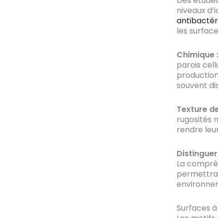
Des études 
niveaux d’
antibactér
les surface
Chimique 
parois cell
production 
souvent di
Texture de
rugosités 
rendre leur
Distinguer
La compré
permettra 
environnem
Surfaces à