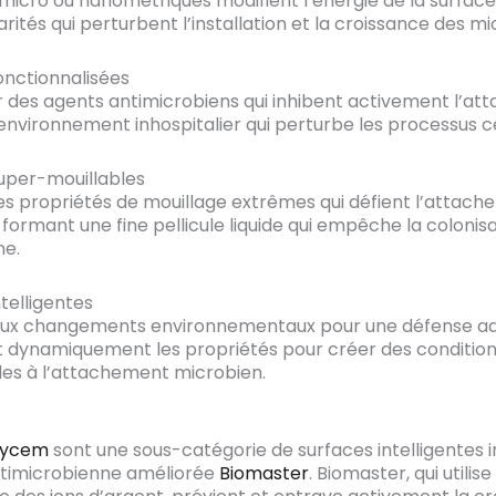
 micro ou nanométriques modifient l’énergie de la surface
arités qui perturbent l’installation et la croissance des m
onctionnalisées
r des agents antimicrobiens qui inhibent activement l’at
environnement inhospitalier qui perturbe les processus cel
uper-mouillables
s propriétés de mouillage extrêmes qui défient l’attac
 formant une fine pellicule liquide qui empêche la colonis
ne.
telligentes
aux changements environnementaux pour une défense ad
t dynamiquement les propriétés pour créer des conditio
es à l’attachement microbien.
Dycem
sont une sous-catégorie de surfaces intelligentes i
ntimicrobienne améliorée
Biomaster
. Biomaster, qui utilise