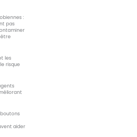
robiennes :
ent pas
 contaminer
 être
t les
le risque
agents
améliorant
s boutons
vent aider