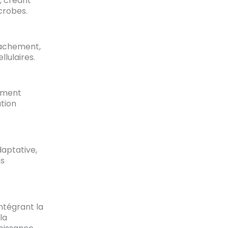
, créant
icrobes.
tachement,
lulaires.
hement
ation
aptative,
ns
ntégrant la
 la