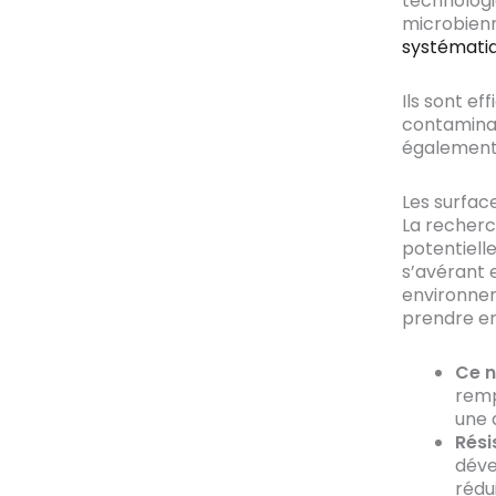
technologi
microbienn
systématiq
Ils sont ef
contaminat
également 
Les surfac
La recherc
potentiell
s’avérant 
environnem
prendre e
Ce n
remp
une 
Rési
déve
rédui