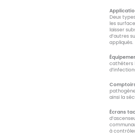
Applicati
Deux types 
les surfac
laisser su
d’autres s
appliqués.
Équipement
cathéters 
d’infection
Comptoirs 
pathogènes 
ainsi la sé
Écrans tac
d’ascenseu
communaut
à contrôler