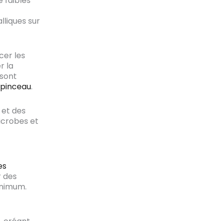
e faibles
alliques sur
cer les
r la
 sont
 pinceau
.
 et des
icrobes et
es
r des
inimum.