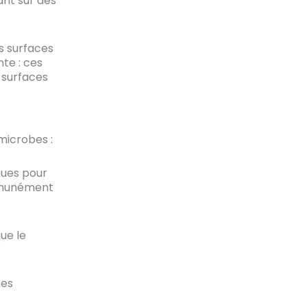
nt sur des
es surfaces
te : ces
 surfaces
microbes :
nues pour
ommunément
ue le
nes