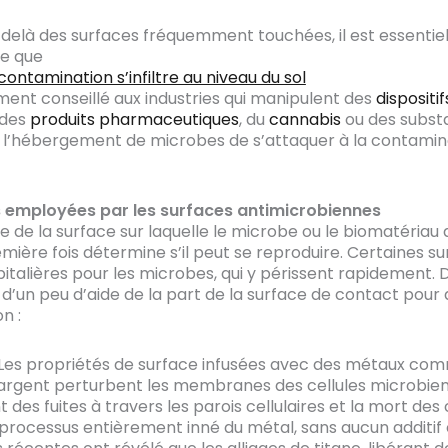
delà des surfaces fréquemment touchées, il est essentie
re que
contamination s’infiltre au niveau du sol
vement conseillé aux industries qui manipulent des
dispositif
 des
produits pharmaceutiques
, du
cannabis
ou des subst
 l’hébergement de microbes de s’attaquer à la contamina
s employées par les surfaces antimicrobiennes
e de la surface sur laquelle le microbe ou le biomatériau a
emière fois détermine s’il peut se reproduire. Certaines s
pitalières pour les microbes, qui y périssent rapidement. 
 d’un peu d’aide de la part de la surface de contact pour 
n :
Les propriétés de surface infusées avec des métaux com
l’argent perturbent les membranes des cellules microbie
des fuites à travers les parois cellulaires et la mort des ce
n processus entièrement inné du métal, sans aucun additif