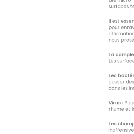
Les micro-
surfaces te
Il est esse
pour enray
affirmatio
nous prot
La comple
Les surfac
Les bactér
causer des
dans les in
Virus :
Paqu
rhume et l
Les champ
inoffensive