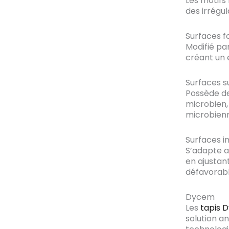
Les motifs
des irrégul
Surfaces f
Modifié pa
créant un 
Surfaces s
Possède de
microbien,
microbien
Surfaces in
S’adapte 
en ajustan
défavorabl
Dycem
Les
tapis 
solution a