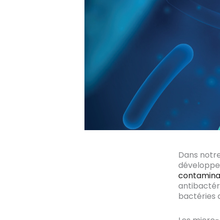
Dans notre
développem
contamina
antibactér
bactéries 