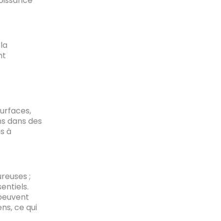
roissance
la
nt
urfaces,
ns dans des
s à
reuses ;
entiels.
peuvent
ns, ce qui