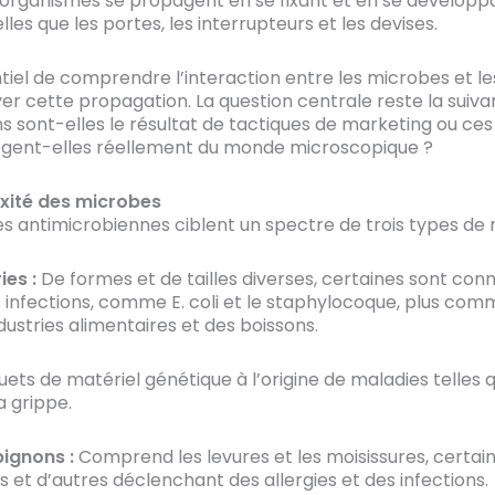
organismes se propagent en se fixant et en se développa
lles que les portes, les interrupteurs et les devises.
ntiel de comprendre l’interaction entre les microbes et l
er cette propagation. La question centrale reste la suivan
ns sont-elles le résultat de tactiques de marketing ou ces
ègent-elles réellement du monde microscopique ?
xité des microbes
es antimicrobiennes ciblent un spectre de trois types de 
ies :
De formes et de tailles diverses, certaines sont con
 infections, comme E. coli et le staphylocoque, plus c
dustries alimentaires et des boissons.
ets de matériel génétique à l’origine de maladies telles q
a grippe.
ignons :
Comprend les levures et les moisissures, certai
s et d’autres déclenchant des allergies et des infections.