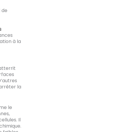
l de
s
ances
tion à la
tterrit
urfaces
D’autres
arrêter la
me le
nnes,
llules. Il
 chimique.