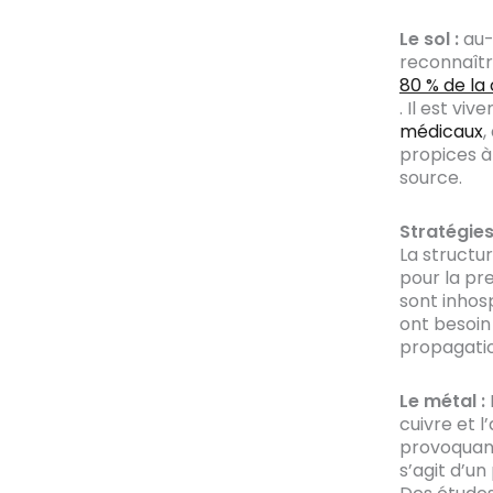
Le sol :
au-
reconnaît
80 % de la 
. Il est vi
médicaux
,
propices à
source.
Stratégie
La structur
pour la pr
sont inhos
ont besoin
propagatio
Le métal :
cuivre et 
provoquant 
s’agit d’u