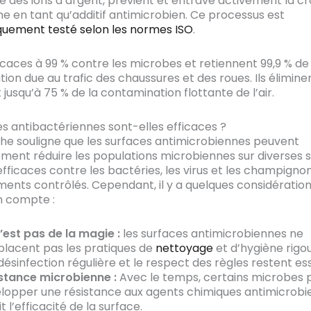
e des ions d’argent, prévient et entrave activement la c
e en tant qu’additif antimicrobien. Ce processus est
uement testé selon les normes ISO
.
ficaces à 99 % contre les microbes et retiennent 99,9 % de 
ion due au trafic des chaussures et des roues. Ils élimine
jusqu’à 75 % de la contamination flottante de l’air.
es antibactériennes sont-elles efficaces ?
he souligne que les surfaces antimicrobiennes peuvent
ement réduire les populations microbiennes sur diverses s
efficaces contre les bactéries, les virus et les champigno
ents contrôlés. Cependant, il y a quelques considération
n compte :
’est pas de la magie :
les surfaces antimicrobiennes ne
lacent pas les pratiques de
nettoyage
et d’hygiène rigou
désinfection régulière et le respect des règles restent ess
stance microbienne :
Avec le temps, certains microbes 
lopper une résistance aux agents chimiques antimicrobie
t l’efficacité de la surface.