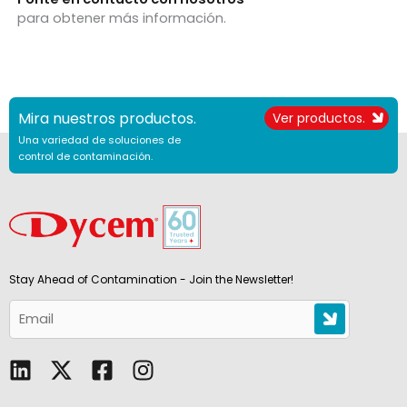
para obtener más información.
Mira nuestros productos.
Ver productos.
Una variedad de soluciones de
control de contaminación.
Stay Ahead of Contamination - Join the Newsletter!
L
F
I
i
a
n