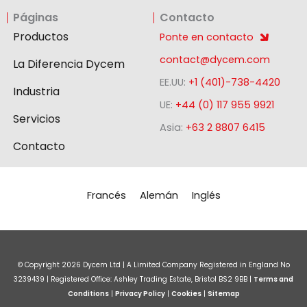
n
c
s
Páginas
Contacto
k
e
t
e
b
a
Productos
Ponte en contacto
d
o
g
contact@dycem.com
La Diferencia Dycem
i
o
r
EE.UU:
+1 (401)-738-4420
n
k
a
Industria
-
m
UE:
+44 (0) 117 955 9921
Servicios
s
Asia:
+63 2 8807 6415
q
Contacto
u
a
r
Francés
Alemán
Inglés
e
© Copyright
2026
Dycem Ltd | A Limited Company Registered in England No
3239439 | Registered Office: Ashley Trading Estate, Bristol BS2 9BB |
Terms and
Conditions
|
Privacy Policy
|
Cookies
|
Sitemap