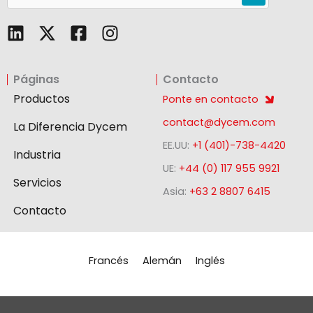
L
F
I
i
a
n
n
c
s
Páginas
Contacto
k
e
t
e
b
a
Productos
Ponte en contacto
d
o
g
contact@dycem.com
La Diferencia Dycem
i
o
r
EE.UU:
+1 (401)-738-4420
n
k
a
Industria
-
m
UE:
+44 (0) 117 955 9921
Servicios
s
Asia:
+63 2 8807 6415
q
Contacto
u
a
r
Francés
Alemán
Inglés
e