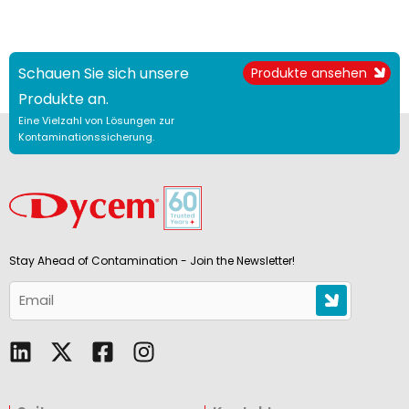
Schauen Sie sich unsere
Produkte ansehen
Produkte an.
Eine Vielzahl von Lösungen zur
Kontaminationssicherung.
Stay Ahead of Contamination - Join the Newsletter!
L
F
I
i
a
n
n
c
s